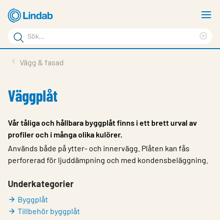
Hoppa
V
till
m
Sökord
huvudinnehållet
Ren
Sök
sök
Produkter
Vägg & fasad
på
Lösningar
sajten
Väggplåt
Service & Support
Hållbarhet
Vår tåliga och hållbara byggplåt finns i ett brett urval av
profiler och i många olika kulörer.
Om Lindab
Används både på ytter- och innervägg. Plåten kan fås
Kontakt
perforerad för ljuddämpning och med kondensbeläggning.
Logga in
Underkategorier
Byggplåt
Choose languge
Sweden
Tillbehör byggplåt