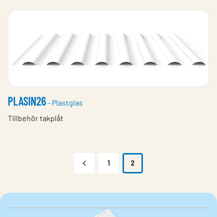
PLASIN26
- Plastglas
Tillbehör takplåt
1
2