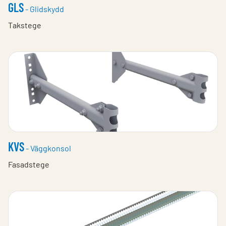
GLS
- Glidskydd
Takstege
KVS
- Väggkonsol
Fasadstege