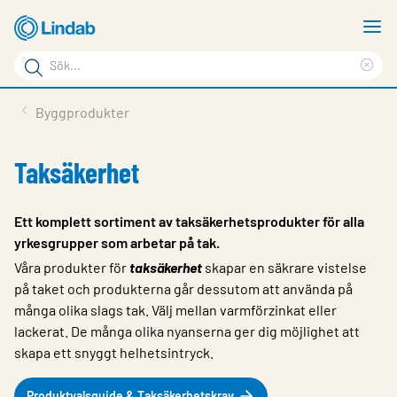
Hoppa
V
till
m
Sökord
huvudinnehållet
Ren
Sök
sök
Produkter
Byggprodukter
på
Lösningar
sajten
Taksäkerhet
Service & Support
Hållbarhet
Ett komplett sortiment av taksäkerhetsprodukter för alla
yrkesgrupper som arbetar på tak.
Om Lindab
Våra produkter för
taksäkerhet
skapar en säkrare vistelse
Kontakt
på taket och produkterna går dessutom att använda på
många olika slags tak. Välj mellan varmförzinkat eller
Logga in
lackerat. De många olika nyanserna ger dig möjlighet att
skapa ett snyggt helhetsintryck.
Choose languge
Sweden
Produktvalsguide & Taksäkerhetskrav