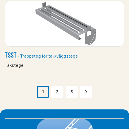
TSST
- Trappsteg för tak/väggstege
Takstege
1
2
3