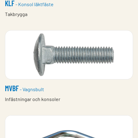
KLF
- Konsol läktfäste
Takbrygga
MVBF
- Vagnsbult
Infästningar och konsoler