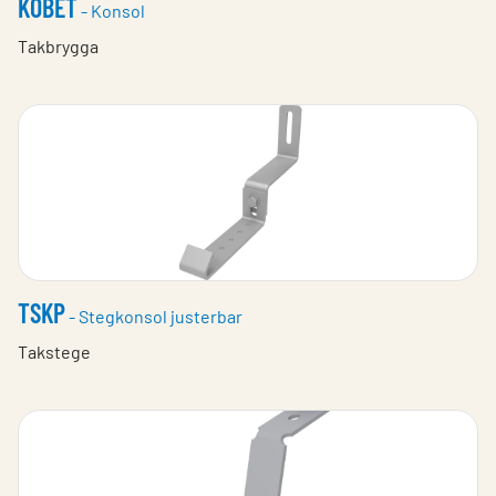
KOBET
- Konsol
Takbrygga
TSKP
- Stegkonsol justerbar
Takstege