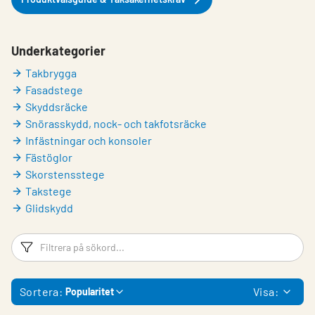
Underkategorier
Takbrygga
Fasadstege
Skyddsräcke
Snörasskydd, nock- och takfotsräcke
Infästningar och konsoler
Fästöglor
Skorstensstege
Takstege
Glidskydd
Filtreringsord
Fi
Sortera:
Visa:
Popularitet