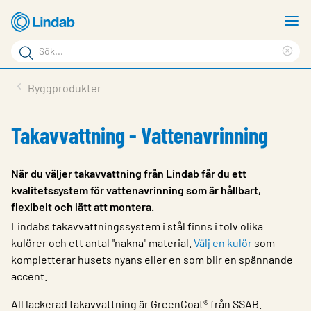
Hoppa
V
till
m
Sökord
huvudinnehållet
Ren
Sök
sök
Produkter
Byggprodukter
på
Lösningar
sajten
Takavvattning - Vattenavrinning
Service & Support
Hållbarhet
När du väljer takavvattning från Lindab får du ett
kvalitetssystem för vattenavrinning som är hållbart,
Om Lindab
flexibelt och lätt att montera.
Kontakt
Lindabs takavvattningssystem i stål finns i tolv olika
kulörer och ett antal "nakna" material.
Välj en kulör
som
Logga in
kompletterar husets nyans eller en som blir en spännande
accent.
Choose languge
Sweden
All lackerad takavvattning är GreenCoat® från SSAB.