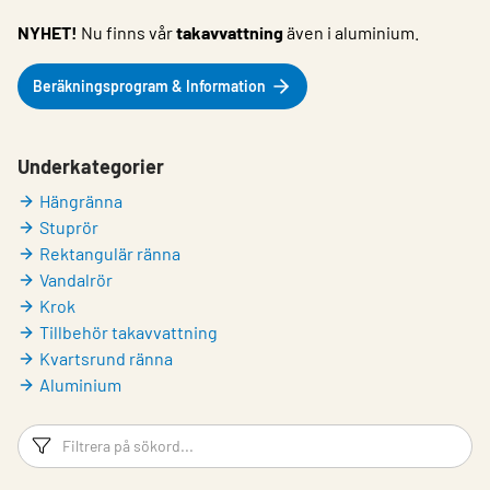
NYHET!
Nu finns vår
takavvattning
även i aluminium.
Beräkningsprogram & Information
Underkategorier
Hängränna
Stuprör
Rektangulär ränna
Vandalrör
Krok
Tillbehör takavvattning
Kvartsrund ränna
Aluminium
Filtreringsord
Fi