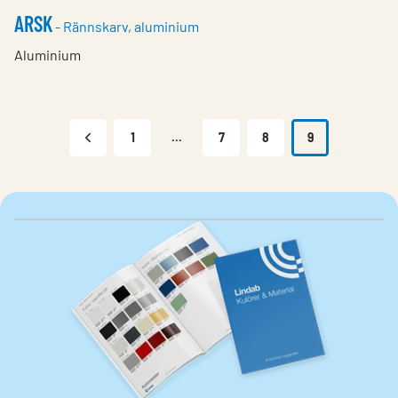
ARSK
- Rännskarv, aluminium
Aluminium
1
...
7
8
9