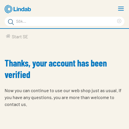
Hoppa
V
till
m
Sökord
huvudinnehållet
Ren
Sök
sök
Produkter
Start SE
på
Lösningar
sajten
Service & Support
Thanks, your account has been
Hållbarhet
verified
Om Lindab
Now you can continue to use our web shop just as usual. If
Kontakt
you have any questions, you are more than welcome to
contact us.
Logga in
Choose languge
Sweden