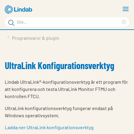
Hoppa
V
till
m
Sökord
huvudinnehållet
Ren
Sök
sök
Produkter
Programvaror & plugin
på
Lösningar
sajten
Service & Support
UltraLink Konfigurationsverktyg
Hållbarhet
Lindab UltraLink®-konfigurationsverktyg är ett program för
Om Lindab
att konfigurera och testa UltraLink Monitor FTMU och
kontrollen FTCU.
Kontakt
UltraLink konfigurationsverktyg fungerar endast på
Logga in
Windows operativsystem.
Choose languge
Sweden
Ladda ner UltraLink konfigurationsverktyg