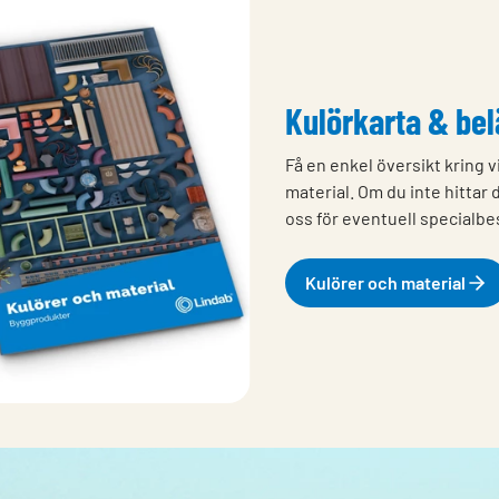
Kulörkarta & be
Få en enkel översikt kring v
material. Om du inte hittar
oss för eventuell specialbes
Kulörer och material