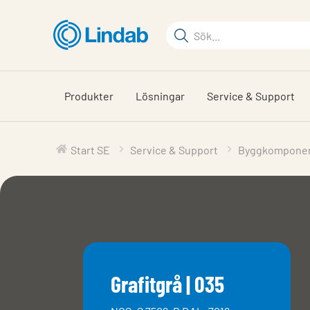
Hoppa
till
Sökord
huvudinnehållet
Sök
på
sajten
Produkter
Lösningar
Service & Support
Start SE
Service & Support
Byggkompone
Grafitgrå | 035