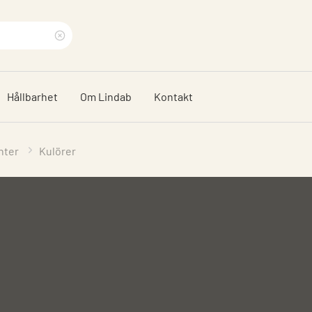
Rensa
sökfras
Hållbarhet
Om Lindab
Kontakt
nter
Kulörer