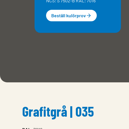
NCS: S 7502-B RAL: 7016
Beställ kulörprov
Grafitgrå | 035