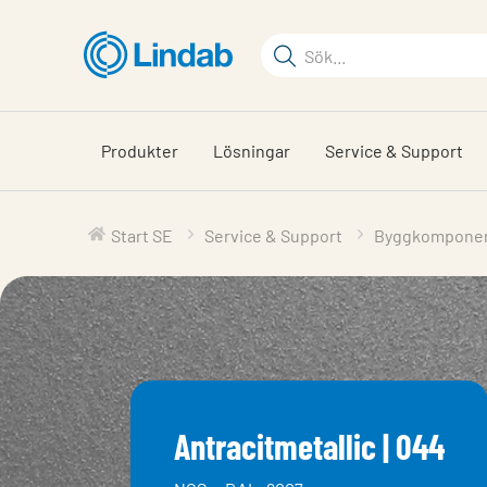
Hoppa
till
Sökord
huvudinnehållet
Sök
på
sajten
Produkter
Lösningar
Service & Support
Start SE
Service & Support
Byggkompone
Antracitmetallic | 044