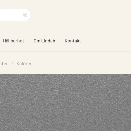
Rensa
sökfras
Hållbarhet
Om Lindab
Kontakt
nter
Kulörer