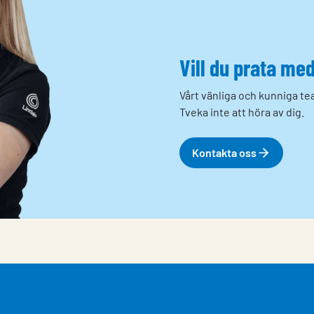
Vill du prata me
Vårt vänliga och kunniga tea
Tveka inte att höra av dig.
Kontakta oss