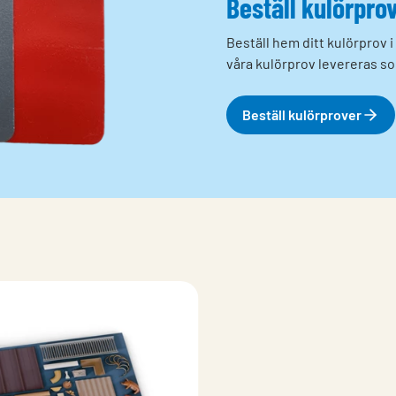
Beställ kulörpro
Beställ hem ditt kulörprov i 
våra kulörprov levereras s
Beställ kulörprover