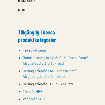
RAL:
9007
NCS:
-
Tillgänglig i dessa
produktkategorier
Takavvattning
Bandtäckning stålplåt PLX - GreenCoat®
färgbelagd stålplåt - matt
Beslag stålplåt FAP - GreenCoat®
färgbelagd stålplåt - blank
Beslag stålplåt - HBPL & HBPML
Takplåt HBP
Väggplåt HBP