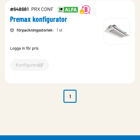
#648681
PRX CONF
Premax konfigurator
förpackningsstorlek
:
1 st
Logga in för pris
Konfigurera
Konfigurera Premax konfigurator-648681
1