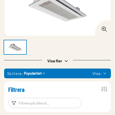
Visa fler
Sortera:
Visa:
Popularitet
Filtrera
Filtreringsord
Filtrera produk