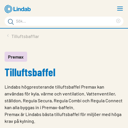
Hoppa
V
till
m
Sökord
huvudinnehållet
Ren
Sök
sök
Produkter
Tilluftsbafflar
på
Lösningar
sajten
Service & Support
Premax
Tilluftsbaffel
Hållbarhet
Om Lindab
Lindabs högpresterande tilluftsbaffel Premax kan
Kontakt
användas för kyla, värme och ventilation. Vattenventiler,
ställdon, Regula Secura, Regula Combi och Regula Connect
Logga in
kan alla byggas in i Premax-baffeln.
Premax är Lindabs bästa tilluftsbaffel för miljöer med höga
Choose languge
Sweden
krav på kylning.