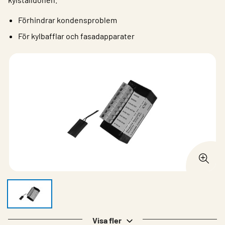
Förhindrar kondensproblem
För kylbafflar och fasadapparater
Visa fler