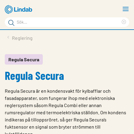
Hoppa
V
till
m
Sökord
huvudinnehållet
Ren
Sök
sök
Produkter
Reglering
på
Lösningar
sajten
Service & Support
Regula Secura
Regula Secura
Hållbarhet
Om Lindab
Regula Secura är en kondensvakt för kylbafflar och
Kontakt
fasadapparater, som fungerar ihop med elektroniska
reglersystem såsom Regula Combi eller annan
Logga in
rumsregulator med termoelektriska ställdon. Om kondens
indikeras på tilloppsröret, så ger Regula Secura’s
Choose languge
Sweden
fuktsensor en signal som bryter strömmen till
kylställdonen.