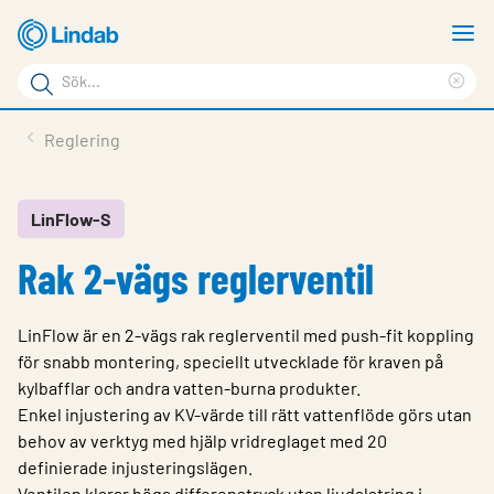
Hoppa
V
till
m
Sökord
huvudinnehållet
Ren
Sök
sök
Produkter
Reglering
på
Lösningar
sajten
Service & Support
LinFlow-S
Rak 2-vägs reglerventil
Hållbarhet
Om Lindab
LinFlow är en 2-vägs rak reglerventil med push-fit koppling
Kontakt
för snabb montering, speciellt utvecklade för kraven på
kylbafflar och andra vatten-burna produkter.
Logga in
Enkel injustering av KV-värde till rätt vattenflöde görs utan
behov av verktyg med hjälp vridreglaget med 20
Choose languge
Sweden
definierade injusteringslägen.
Ventilen klarar höga differenstryck utan ljudalstring i