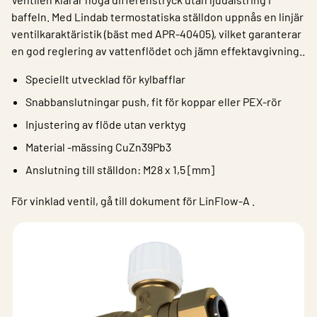
baffeln. Med Lindab termostatiska ställdon uppnås en linjär
ventilkaraktäristik (bäst med APR-40405), vilket garanterar
en god reglering av vattenflödet och jämn effektavgivning..
Speciellt utvecklad för kylbafflar
Snabbanslutningar push, fit för koppar eller PEX-rör
Injustering av flöde utan verktyg
Material -mässing CuZn39Pb3
Anslutning till ställdon: M28 x 1,5 [mm]
För vinklad ventil, gå till dokument för LinFlow-A .