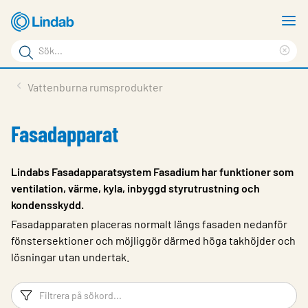
Hoppa
V
till
m
Sökord
huvudinnehållet
Ren
Sök
sök
Produkter
Vattenburna rumsprodukter
på
Lösningar
sajten
Fasadapparat
Service & Support
Hållbarhet
Lindabs Fasadapparatsystem Fasadium har funktioner som
ventilation, värme, kyla, inbyggd styrutrustning och
Om Lindab
kondensskydd.
Kontakt
Fasadapparaten placeras normalt längs fasaden nedanför
fönstersektioner och möjliggör därmed höga takhöjder och
Logga in
lösningar utan undertak.
Choose languge
Sweden
Filtreringsord
Fi