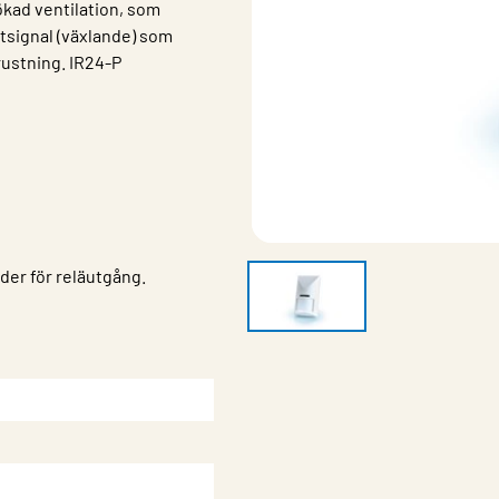
ökad ventilation, som
tsignal (växlande) som
rustning. IR24-P
ider för reläutgång.