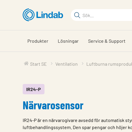
Hoppa
till
Sökord
huvudinnehållet
Sök
på
sajten
Produkter
Lösningar
Service & Support
Start SE
Ventilation
Luftburna rumsprodu
IR24-P
Närvarosensor
IR24-P är en närvarogivare avsedd för automatisk sty
luftbehandlingssystem. Den spar pengar och höjer 