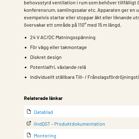
behovsstyrd ventilation i rum som behöver tillfälligt 
konferensrum, samlingssalar etc. Apparaten ger en u
exempelvis startar eller stoppar äkt eller liknande ut
övervakar ett område på 110° med 15 m längd.
24 V AC/DC Matningsspänning
För vägg eller takmontage
Diskret design
Potentialfri, växlande relä
Individuellt ställbara Till- / Frånslagsfördröjningst
Egenskap
Värde
Relaterade länkar
Datablad
lindQST – Produktdokumentation
Montering