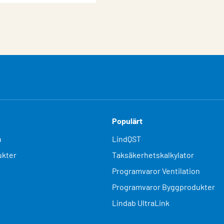
Populärt
n
LindQST
kter
Taksäkerhetskalkylator
Programvaror Ventilation
Programvaror Byggprodukter
Lindab UltraLink