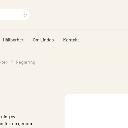
Rensa
sökfras
Hållbarhet
Om Lindab
Kontakt
kter
Reglering
rning av
komforten genom