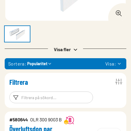
Visa fler
Sortera:
Visa:
Popularitet
Filtrera
Filtreringsord
Filtrera produk
#580644
OLR 300 9003 B
Överluftsdon par