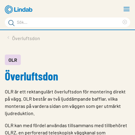
Hoppa
V
till
m
Sökord
huvudinnehållet
Ren
Sök
sök
Produkter
Överluftsdon
på
Lösningar
sajten
Service & Support
OLR
Överluftsdon
Hållbarhet
Om Lindab
OLR är ett rektangulärt överluftsdon för montering direkt
Kontakt
på vägg. OLR består av två ljuddämpande bafflar, vilka
monte­ras på vardera sidan om väggen som ger utmärkt
Logga in
ljudreduk­tion.
Choose languge
OLR kan med fördel användas tillsammans med tillbehöret
Sweden
OLRZ, en perforerad teleskopisk väggkanal som