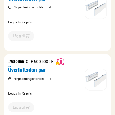
förpackningsstorlek
:
1 st
Logga in för pris
Lägg till
`$
Lägg till
$
Överluftsdon par
-$
580644
`
#580655
OLR 500 9003 B
Överluftsdon par
förpackningsstorlek
:
1 st
Logga in för pris
Lägg till
`$
Lägg till
$
Överluftsdon par
-$
580655
`