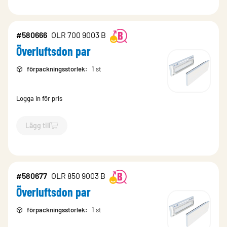
#580666
OLR 700 9003 B
Överluftsdon par
förpackningsstorlek
:
1 st
Logga in för pris
Lägg till
`$
Lägg till
$
Överluftsdon par
-$
580666
`
#580677
OLR 850 9003 B
Överluftsdon par
förpackningsstorlek
:
1 st