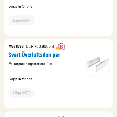
Logga in för pris
Lägg till
`$
Lägg till
$
Överluftsdon par
-$
580677
`
#581698
OLR 700 9005 B
Svart Överluftsdon par
förpackningsstorlek
:
1 st
Logga in för pris
Lägg till
`$
Lägg till
$
Svart Överluftsdon par
-$
581698
`