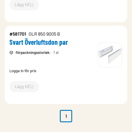
Lägg till
`$
Lägg till
$
Svart Överluftsdon par
-$
581695
`
#581701
OLR 850 9005 B
Svart Överluftsdon par
förpackningsstorlek
:
1 st
Logga in för pris
Lägg till
`$
Lägg till
$
Svart Överluftsdon par
-$
581701
`
1