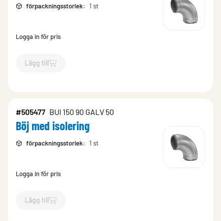
förpackningsstorlek
:
1 st
Logga in för pris
Lägg till
`$
Lägg till
$
Böj med isolering
-$
505475
`
#505477
BUI 150 90 GALV 50
Böj med isolering
förpackningsstorlek
:
1 st
Logga in för pris
Lägg till
`$
Lägg till
$
Böj med isolering
-$
505477
`