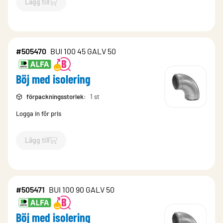
Lägg till
`$
Lägg till
$
Böj med isolering
-$
505458
`
#505470
BUI 100 45 GALV 50
Böj med isolering
förpackningsstorlek
:
1 st
Logga in för pris
Lägg till
`$
Lägg till
$
Böj med isolering
-$
505470
`
#505471
BUI 100 90 GALV 50
Böj med isolering