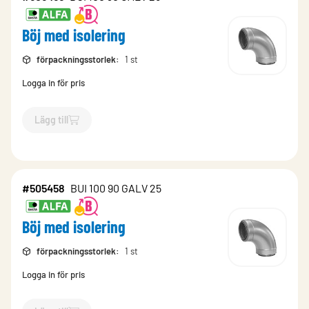
Böj med isolering
förpackningsstorlek
:
1 st
Logga in för pris
Lägg till
`$
Lägg till
$
Böj med isolering
-$
505456
`
#505458
BUI 100 90 GALV 25
Böj med isolering
förpackningsstorlek
:
1 st
Logga in för pris