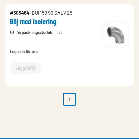
#505464
BUI 150 90 GALV 25
Böj med isolering
förpackningsstorlek
:
1 st
Logga in för pris
Lägg till
`$
Lägg till
$
Böj med isolering
-$
505464
`
1