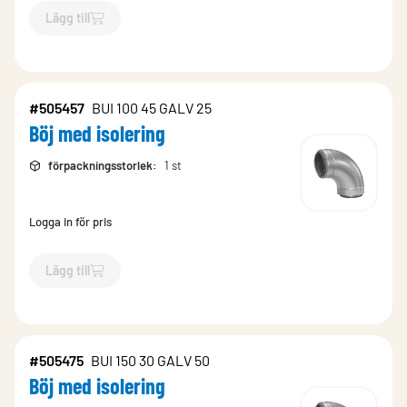
Lägg till
`$
Lägg till
$
Böj med isolering
-$
103554
`
#505457
BUI 100 45 GALV 25
Böj med isolering
förpackningsstorlek
:
1 st
Logga in för pris
Lägg till
`$
Lägg till
$
Böj med isolering
-$
505457
`
#505475
BUI 150 30 GALV 50
Böj med isolering