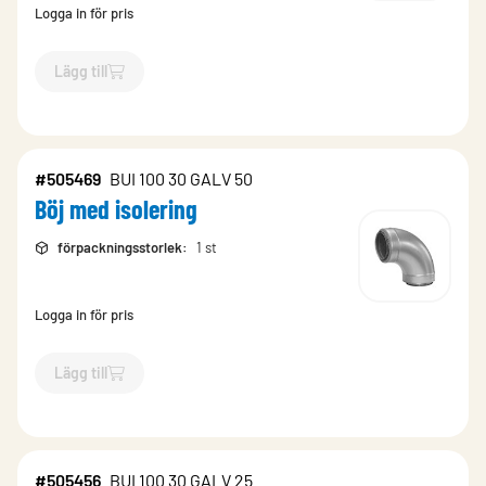
Logga in för pris
Lägg till
`$
Lägg till
$
Böj med isolering
-$
505476
`
#505469
BUI 100 30 GALV 50
Böj med isolering
förpackningsstorlek
:
1 st
Logga in för pris
Lägg till
`$
Lägg till
$
Böj med isolering
-$
505469
`
#505456
BUI 100 30 GALV 25