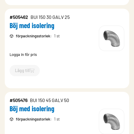
#505462
BUI 150 30 GALV 25
Böj med isolering
förpackningsstorlek
:
1 st
Logga in för pris
Lägg till
`$
Lägg till
$
Böj med isolering
-$
505462
`
#505476
BUI 150 45 GALV 50
Böj med isolering
förpackningsstorlek
:
1 st