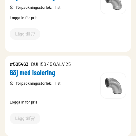
förpackningsstorlek
:
1 st
Logga in för pris
Lägg till
`$
Lägg till
$
Böj med isolering
-$
505471
`
#505463
BUI 150 45 GALV 25
Böj med isolering
förpackningsstorlek
:
1 st
Logga in för pris
Lägg till
`$
Lägg till
$
Böj med isolering
-$
505463
`