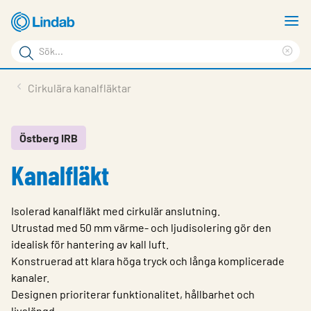
Hoppa
V
till
m
Sökord
huvudinnehållet
Ren
Sök
sök
Produkter
Cirkulära kanalfläktar
på
Lösningar
sajten
Service & Support
Östberg IRB
Kanalfläkt
Hållbarhet
Om Lindab
Isolerad kanalfläkt med cirkulär anslutning.
Kontakt
Utrustad med 50 mm värme- och ljudisolering gör den
idealisk för hantering av kall luft.
Logga in
Konstruerad att klara höga tryck och långa komplicerade
kanaler.
Choose languge
Sweden
Designen prioriterar funktionalitet, hållbarhet och
livslängd.