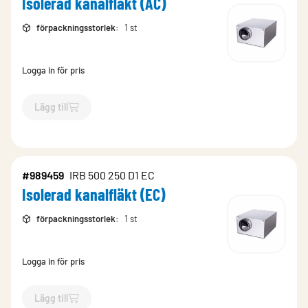
Isolerad kanalfläkt (AC)
förpackningsstorlek
:
1 st
Logga in för pris
Lägg till
`$
Lägg till
$
Isolerad kanalfläkt (AC)
-$
989456
`
#989459
IRB 500 250 D1 EC
Isolerad kanalfläkt (EC)
förpackningsstorlek
:
1 st
Logga in för pris
Lägg till
`$
Lägg till
$
Isolerad kanalfläkt (EC)
-$
989459
`