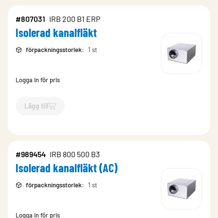
#807031
IRB 200 B1 ERP
Isolerad kanalfläkt
förpackningsstorlek
:
1 st
Logga in för pris
Lägg till
`$
Lägg till
$
Isolerad kanalfläkt
-$
807031
`
#989454
IRB 800 500 B3
Isolerad kanalfläkt (AC)
förpackningsstorlek
:
1 st
Logga in för pris