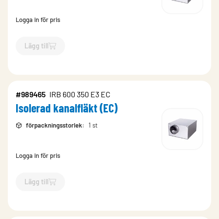
Logga in för pris
Lägg till
`$
Lägg till
$
Isolerad kanalfläkt (EC)
-$
989461
`
#989465
IRB 600 350 E3 EC
Isolerad kanalfläkt (EC)
förpackningsstorlek
:
1 st
Logga in för pris
Lägg till
`$
Lägg till
$
Isolerad kanalfläkt (EC)
-$
989465
`