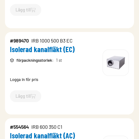
Lägg till
`$
Lägg till
$
Isolerad kanalfläkt (EC)
-$
989469
`
#989470
IRB 1000 500 B3 EC
Isolerad kanalfläkt (EC)
förpackningsstorlek
:
1 st
Logga in för pris
Lägg till
`$
Lägg till
$
Isolerad kanalfläkt (EC)
-$
989470
`
#554564
IRB 600 350 C1
Isolerad kanalfläkt (AC)