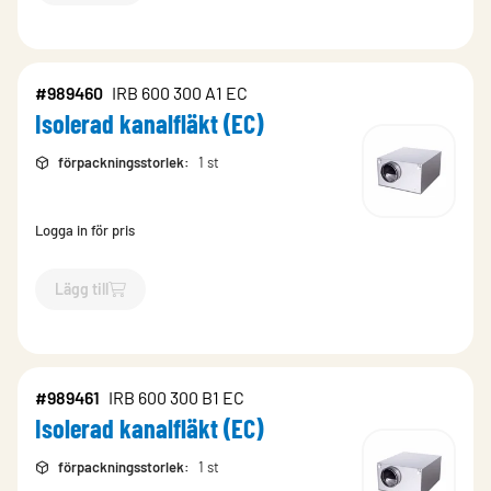
#989460
IRB 600 300 A1 EC
Isolerad kanalfläkt (EC)
förpackningsstorlek
:
1 st
Logga in för pris
Lägg till
`$
Lägg till
$
Isolerad kanalfläkt (EC)
-$
989460
`
#989461
IRB 600 300 B1 EC
Isolerad kanalfläkt (EC)
förpackningsstorlek
:
1 st