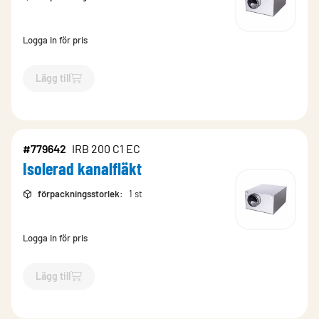
Logga in för pris
Lägg till
`$
Lägg till
$
Isolerad kanalfläkt
-$
779100
`
#779642
IRB 200 C1 EC
Isolerad kanalfläkt
förpackningsstorlek
:
1 st
Logga in för pris
Lägg till
`$
Lägg till
$
Isolerad kanalfläkt
-$
779642
`