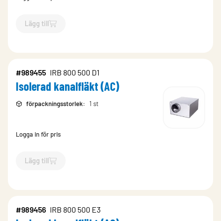
Lägg till
`$
Lägg till
$
Isolerad kanalfläkt (AC)
-$
989454
`
#989455
IRB 800 500 D1
Isolerad kanalfläkt (AC)
förpackningsstorlek
:
1 st
Logga in för pris
Lägg till
`$
Lägg till
$
Isolerad kanalfläkt (AC)
-$
989455
`
#989456
IRB 800 500 E3