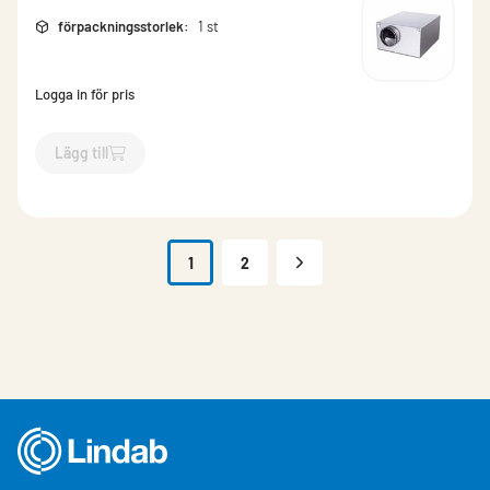
förpackningsstorlek
:
1 st
Logga in för pris
Lägg till
`$
Lägg till
$
Isolerad kanalfläkt (AC)
-$
554564
`
1
2