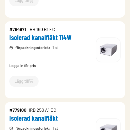
Lägg till
`$
Lägg till
$
Isolerad kanalfläkt 116W
-$
852072
`
#764971
IRB 160 B1 EC
Isolerad kanalfläkt 114W
förpackningsstorlek
:
1 st
Logga in för pris
Lägg till
`$
Lägg till
$
Isolerad kanalfläkt 114W
-$
764971
`
#779100
IRB 250 A1 EC
Isolerad kanalfläkt
förpackningsstorlek
:
1 st