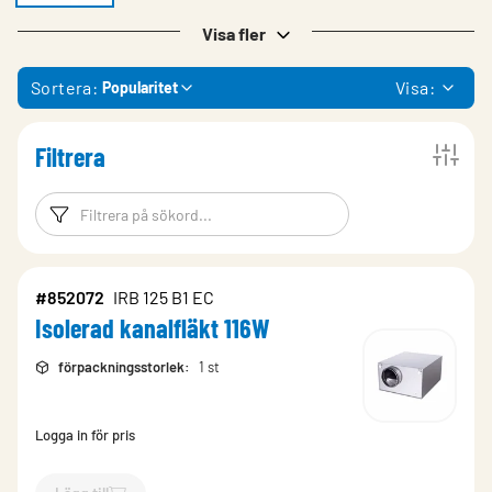
Visa fler
Sortera:
Visa:
Popularitet
Filtrera
Filtreringsord
Filtrera produk
#852072
IRB 125 B1 EC
Isolerad kanalfläkt 116W
förpackningsstorlek
:
1 st
Logga in för pris