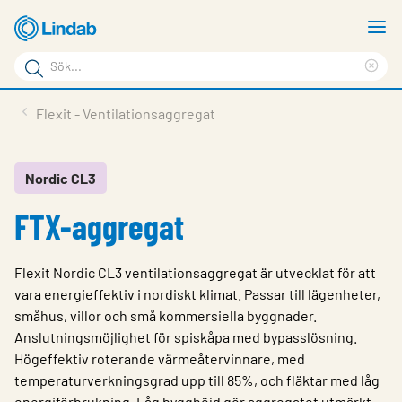
Hoppa
V
till
m
Sökord
huvudinnehållet
Ren
Sök
sök
Produkter
Flexit - Ventilationsaggregat
på
Lösningar
sajten
Service & Support
Nordic CL3
FTX-aggregat
Hållbarhet
Om Lindab
Flexit Nordic CL3 ventilationsaggregat är utvecklat för att
Kontakt
vara energieffektiv i nordiskt klimat. Passar till lägenheter,
småhus, villor och små kommersiella byggnader.
Logga in
Anslutningsmöjlighet för spiskåpa med bypasslösning.
Högeffektiv roterande värmeåtervinnare, med
Choose languge
Sweden
temperaturverkningsgrad upp till 85%, och fläktar med låg
energiförbrukning. Låg bygghöjd gör aggregatet utmärkt