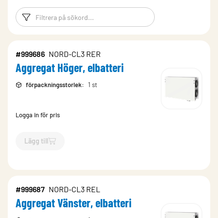
Filtreringsord
Filtrera produk
#999686
NORD-CL3 RER
Aggregat Höger, elbatteri
förpackningsstorlek
:
1 st
Logga in för pris
Lägg till
`$
Lägg till
$
Aggregat Höger, elbatteri
-$
999686
`
#999687
NORD-CL3 REL
Aggregat Vänster, elbatteri