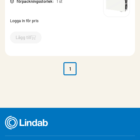
förpackningsstorlek
:
1 st
Logga in för pris
Lägg till
`$
Lägg till
$
Aggregat Vänster, elbatteri
-$
999687
`
1