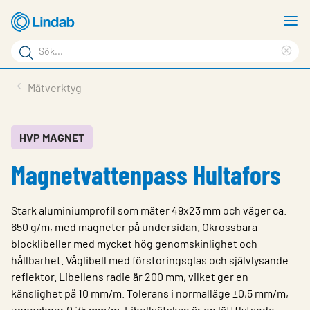
Hoppa
V
till
m
Sökord
huvudinnehållet
Ren
Sök
sök
Produkter
Mätverktyg
på
Lösningar
sajten
Service & Support
HVP MAGNET
Magnetvattenpass Hultafors
Hållbarhet
Om Lindab
Stark aluminiumprofil som mäter 49x23 mm och väger ca.
Kontakt
650 g/m, med magneter på undersidan. Okrossbara
blocklibeller med mycket hög genomskinlighet och
Logga in
hållbarhet. Våglibell med förstoringsglas och självlysande
reflektor. Libellens radie är 200 mm, vilket ger en
Choose languge
Sweden
känslighet på 10 mm/m. Tolerans i normalläge ±0,5 mm/m,
uppochner 0,75 mm/m. Libellvätskan är en lättflytande