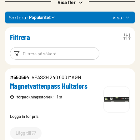
Visa fler
Sortera:
Visa:
Popularitet
Filtrera
Filtreringsord
Filtrera produk
#550564
VPASSH 240 600 MAGN
Magnetvattenpass Hultafors
förpackningsstorlek
:
1 st
Logga in för pris
Lägg till
`$
Lägg till
$
Magnetvattenpass Hultafors
-$
550564
`