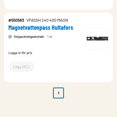
#550563
VPASSH 240 400 MAGN
Magnetvattenpass Hultafors
förpackningsstorlek
:
1 st
Logga in för pris
Lägg till
`$
Lägg till
$
Magnetvattenpass Hultafors
-$
550563
`
1