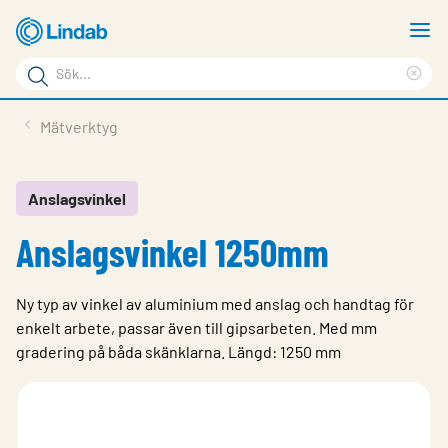
Hoppa
V
till
m
Sökord
huvudinnehållet
Ren
Sök
sök
Produkter
Mätverktyg
på
Lösningar
sajten
Service & Support
Anslagsvinkel
Anslagsvinkel 1250mm
Hållbarhet
Om Lindab
Ny typ av vinkel av aluminium med anslag och handtag för
Kontakt
enkelt arbete, passar även till gipsarbeten. Med mm
gradering på båda skänklarna. Längd: 1250 mm
Logga in
Choose languge
Sweden