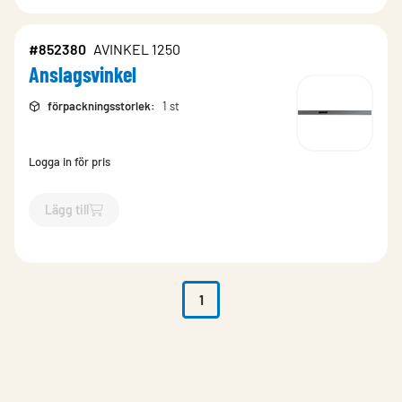
#852380
AVINKEL 1250
Anslagsvinkel
förpackningsstorlek
:
1 st
Logga in för pris
Lägg till
`$
Lägg till
$
Anslagsvinkel
-$
852380
`
1