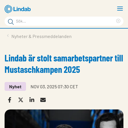
Hoppa
V
till
m
Sökord
huvudinnehållet
Ren
Sök
sök
Produkter
Nyheter & Pressmeddelanden
på
Lösningar
sajten
Lindab är stolt samarbetspartner till
Service & Support
Mustaschkampen 2025
Hållbarhet
Om Lindab
Nyhet
NOV 03, 2025 07:30 CET
Kontakt
Logga in
Choose languge
Sweden