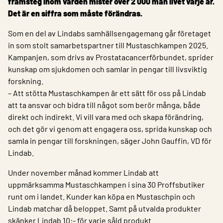
framsteg inom vården mister över 2 000 män livet varje år.
Det är en siffra som måste förändras.
Som en del av Lindabs samhällsengagemang går företaget
in som stolt samarbetspartner till Mustaschkampen 2025.
Kampanjen, som drivs av Prostatacancerförbundet, sprider
kunskap om sjukdomen och samlar in pengar till livsviktig
forskning.
– Att stötta Mustaschkampen är ett sätt för oss på Lindab
att ta ansvar och bidra till något som berör många, både
direkt och indirekt. Vi vill vara med och skapa förändring,
och det gör vi genom att engagera oss, sprida kunskap och
samla in pengar till forskningen, säger John Gauffin, VD för
Lindab.
Under november månad kommer Lindab att
uppmärksamma Mustaschkampen i sina 30 Proffsbutiker
runt om i landet. Kunder kan köpa en Mustaschpin och
Lindab matchar då beloppet. Samt på utvalda produkter
skänker Lindab 10:- för varje såld produkt.