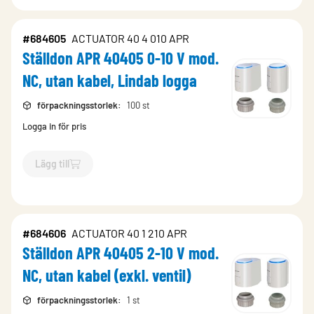
#684605
ACTUATOR 40 4 010 APR
Ställdon APR 40405 0-10 V mod.
NC, utan kabel, Lindab logga
förpackningsstorlek
:
100 st
Logga in för pris
Lägg till
`$
Lägg till
$
Ställdon APR 40405 0-10 V mod. NC, utan kabel,
#684606
ACTUATOR 40 1 210 APR
Ställdon APR 40405 2-10 V mod.
NC, utan kabel (exkl. ventil)
förpackningsstorlek
:
1 st