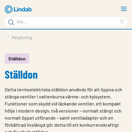
Hoppa
V
till
m
Sökord
huvudinnehållet
Ren
Sök
sök
Produkter
Reglering
på
Lösningar
sajten
Service & Support
Ställdon
Ställdon
Hållbarhet
Om Lindab
Detta termoelektriska ställdon används för att öppna och
Kontakt
stänga ventiler i vattenburna värme- och kylsystem.
Funktioner som skydd vid läckande ventiler, ett kompakt
Logga in
hölje i modern design, två versioner – normalt stängt och
normalt öppet utförande – samt ventiladapter och en
Choose languge
Sweden
förbättrad livslängd gör detta till ett konkurrenskraftigt
och flexibelt ställdon.