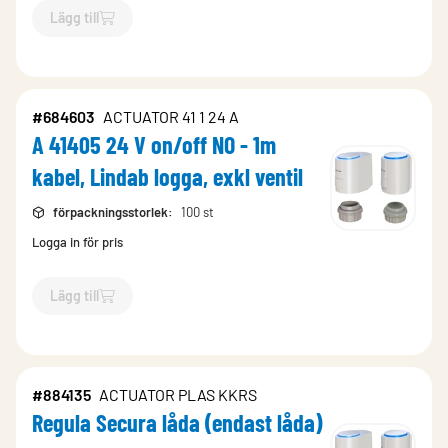
Lägg till
`$
Lägg till
$
Ställdon A 21405 230V on/off NO, 1m kabel
-$
684
#684603
ACTUATOR 41 1 24 A
A 41405 24 V on/off NO - 1m
kabel, Lindab logga, exkl ventil
förpackningsstorlek
:
100 st
Logga in för pris
Lägg till
`$
Lägg till
$
A 41405 24 V on/off NO - 1m kabel, Lindab logga,
#884135
ACTUATOR PLAS KKRS
Regula Secura låda (endast låda)