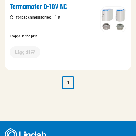
Termomotor 0-10V NC
förpackningsstorlek
:
1 st
Logga in för pris
Lägg till
`$
Lägg till
$
Termomotor 0-10V NC
-$
684667
`
1