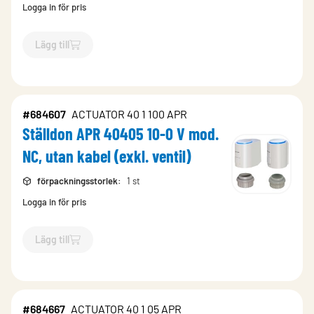
Logga in för pris
Lägg till
`$
Lägg till
$
Ställdon APR 40405 2-10 V mod. NC, utan kabel (e
#684607
ACTUATOR 40 1 100 APR
Ställdon APR 40405 10-0 V mod.
NC, utan kabel (exkl. ventil)
förpackningsstorlek
:
1 st
Logga in för pris
Lägg till
`$
Lägg till
$
Ställdon APR 40405 10-0 V mod. NC, utan kabel (e
#684667
ACTUATOR 40 1 05 APR