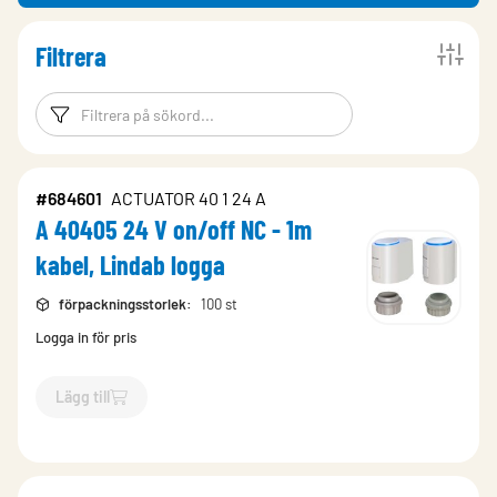
Filtrera
Filtreringsord
Filtrera produk
#684601
ACTUATOR 40 1 24 A
A 40405 24 V on/off NC - 1m
kabel, Lindab logga
förpackningsstorlek
:
100 st
Logga in för pris
Lägg till
`$
Lägg till
$
A 40405 24 V on/off NC - 1m kabel, Lindab logg