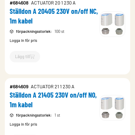
#684608
ACTUATOR 20 1 230 A
Ställdon A 20405 230V on/off NC,
1m kabel
förpackningsstorlek
:
100 st
Logga in för pris
Lägg till
`$
Lägg till
$
Ställdon A 20405 230V on/off NC, 1m kabel
-$
68
#684609
ACTUATOR 21 1 230 A
Ställdon A 21405 230V on/off NO,
1m kabel
förpackningsstorlek
:
1 st
Logga in för pris