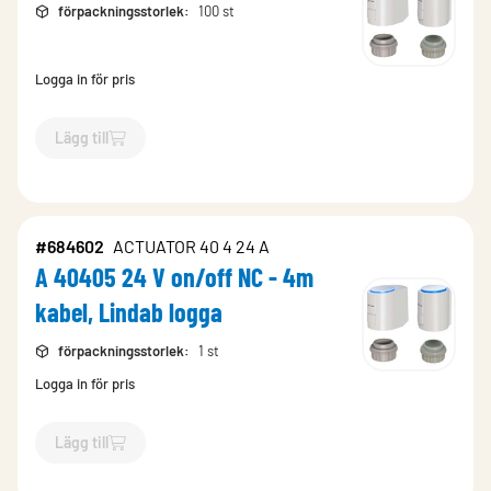
förpackningsstorlek
:
100 st
Logga in för pris
Lägg till
`$
Lägg till
$
Regula Secura låda (endast låda)
-$
884135
`
#684602
ACTUATOR 40 4 24 A
A 40405 24 V on/off NC - 4m
kabel, Lindab logga
förpackningsstorlek
:
1 st
Logga in för pris
Lägg till
`$
Lägg till
$
A 40405 24 V on/off NC - 4m kabel, Lindab logg