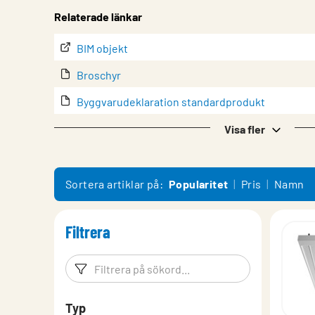
Relaterade länkar
BIM objekt
Broschyr
Byggvarudeklaration standardprodukt
Datablad
Visa fler
Drift & underhåll
Försäkran om överenstämmelse
Sortera artiklar på:
Popularitet
Pris
Namn
Montering
Filtrera
Produktöversikt
Tillbehör
Filtreringsord
Filtrera p
Typ