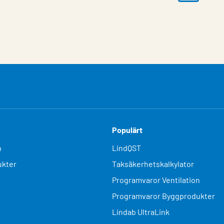
Populärt
n
LindQST
kter
Taksäkerhetskalkylator
Programvaror Ventilation
Programvaror Byggprodukter
Lindab UltraLink