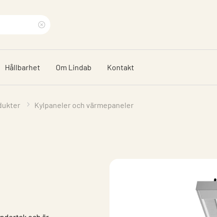
Rensa
sökfras
Hållbarhet
Om Lindab
Kontakt
dukter
Kylpaneler och värmepaneler
undertak och är