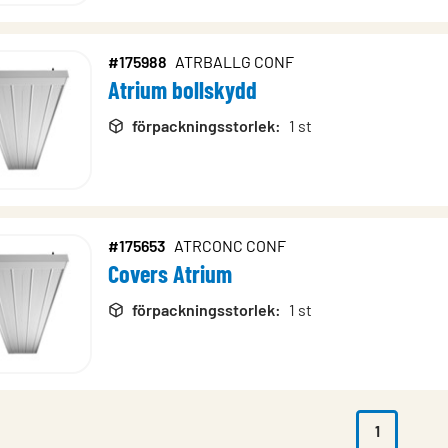
#175988
ATRBALLG CONF
Atrium bollskydd
förpackningsstorlek
:
1 st
#175653
ATRCONC CONF
Covers Atrium
förpackningsstorlek
:
1 st
1