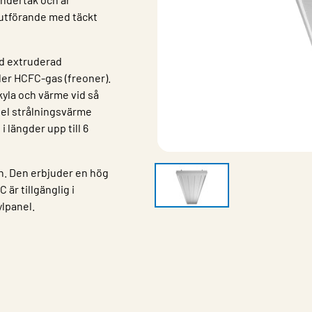
nutförande med täckt
ed extruderad
ller HCFC-gas (freoner).
yla och värme vid så
del strålningsvärme
i längder upp till 6
n. Den erbjuder en hög
 är tillgänglig i
ylpanel.