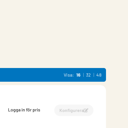
Visa:
16
32
48
Logga in för pris
Konfigurera
Konfigurera System Atrium