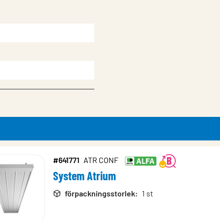
#641771
ATR CONF
System Atrium
rodukter
förpackningsstorlek
:
1 st