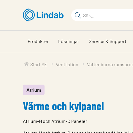
Hoppa
till
Sökord
huvudinnehållet
Sök
på
sajten
Produkter
Lösningar
Service & Support
Start SE
Ventilation
Vattenburna rumspro
Atrium
Värme och kylpanel
Atrium-H och Atrium-C Paneler
Atrium-H och Atrium-C är paneler som kan fällas in i 