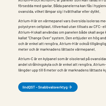
försedda med gavlar. Båda panelerna kan fås i hygie
ovansida, vilket lämpar sig i tvätthallar eller dylikt.
Atrium-H är en värmepanel vars översida isoleras m
polystyren cellplast, tillverkad utan tillsats av CFC- e
Atrium-H skall användas om panelen både skall avge k
kallat “Change Over” system. Den erbjuder en hög an
och är enkel att rengöra. Atrium-H är också tillgänglig 
meter och är marknadens lättaste värmepanel.
Atrium-C är en kylpanel som är oisolerad på ovansida
andel strålningskyla och är enkel att rengöra. Atrium-C
längder upp till 6 meter och är marknadens lättaste k
lindQST – Snabbvalsverktyg
Egenskap
Värde