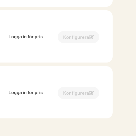
Logga in för pris
Konfigurera
Konfigurera Atrium bollsk
Logga in för pris
Konfigurera
Konfigurera Covers Atrium