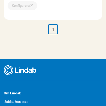
Konfigurera
Konfigurera Atrium Plana konfigurator-646977
1
Om Lindab
Jobba hos oss