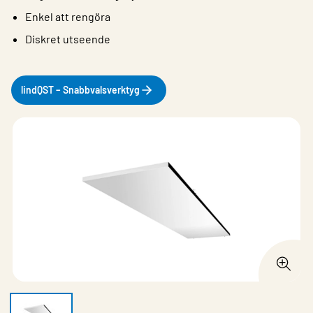
Enkel att rengöra
Diskret utseende
lindQST – Snabbvalsverktyg