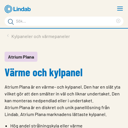
Hoppa
V
till
m
Sökord
huvudinnehållet
Ren
Sök
sök
Produkter
Kylpaneler och värmepaneler
på
Lösningar
sajten
Service & Support
Atrium Plana
Värme och kylpanel
Hållbarhet
Om Lindab
Atrium Plana är en värme- och kylpanel. Den har en slät yta
Kontakt
vilket gör att den smälter in väl och liknar undertaket. Den
kan monteras nedpendlad eller i undertaket.
Logga in
Atrium Plana är en diskret och unik panellösning från
Lindab. Atrium Plana marknadens lättaste kylpanel.
Choose languge
Sweden
Hög andel strålningskyla eller värme