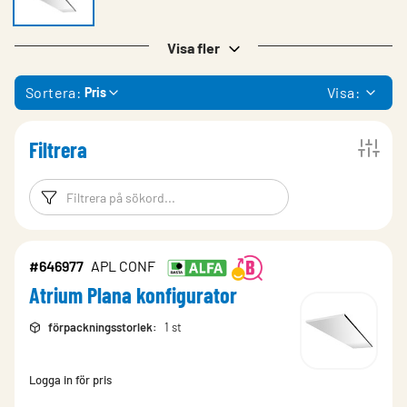
Visa fler
Sortera:
Visa:
Pris
Filtrera
Filtreringsord
Filtrera produk
#646977
APL CONF
Atrium Plana konfigurator
förpackningsstorlek
:
1 st
Logga in för pris