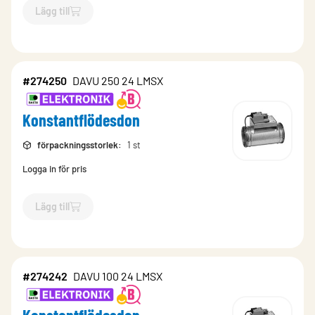
Lägg till
`$
Lägg till
$
Konstantflödesdon
-$
274246
`
#274250
DAVU 250 24 LMSX
Konstantflödesdon
förpackningsstorlek
:
1 st
Logga in för pris
Lägg till
`$
Lägg till
$
Konstantflödesdon
-$
274250
`
#274242
DAVU 100 24 LMSX