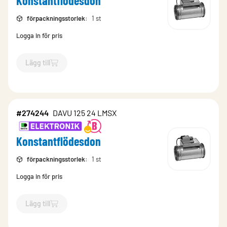
Konstantflödesdon
förpackningsstorlek
:
1 st
Logga in för pris
Lägg till
`$
Lägg till
$
Konstantflödesdon
-$
274242
`
#274244
DAVU 125 24 LMSX
Konstantflödesdon
förpackningsstorlek
:
1 st
Logga in för pris
Lägg till
`$
Lägg till
$
Konstantflödesdon
-$
274244
`