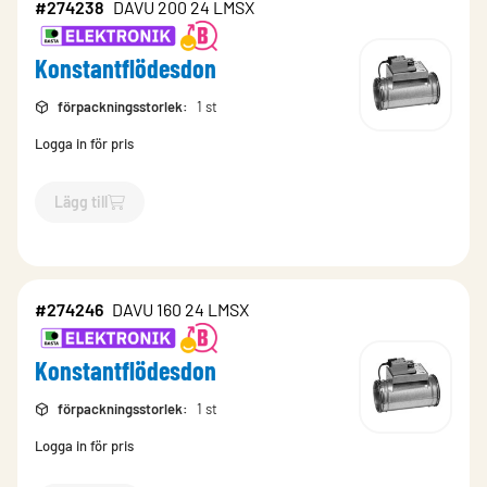
#274238
DAVU 200 24 LMSX
Konstantflödesdon
förpackningsstorlek
:
1 st
Logga in för pris
Lägg till
`$
Lägg till
$
Konstantflödesdon
-$
274238
`
#274246
DAVU 160 24 LMSX
Konstantflödesdon
förpackningsstorlek
:
1 st
Logga in för pris