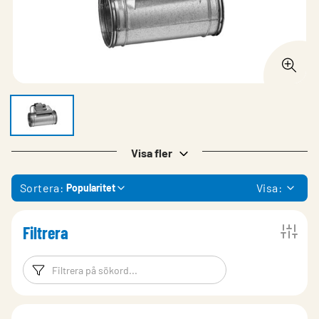
Visa fler
Sortera:
Visa:
Popularitet
Filtrera
Filtreringsord
Filtrera produk