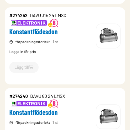
#274252
DAVU 315 24 LMSX
Konstantflödesdon
förpackningsstorlek
:
1 st
Logga in för pris
Lägg till
`$
Lägg till
$
Konstantflödesdon
-$
274252
`
#274240
DAVU 80 24 LMSX
Konstantflödesdon
förpackningsstorlek
:
1 st