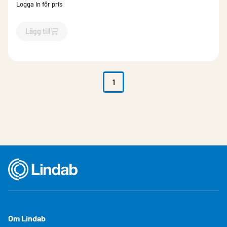
Logga in för pris
Lägg till
`$
Lägg till
$
Konstantflödesdon
-$
274240
`
1
Om Lindab