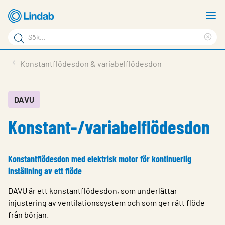
Hoppa
V
till
m
Sökord
huvudinnehållet
Ren
Sök
sök
Produkter
Konstantflödesdon & variabelflödesdon
på
Lösningar
sajten
Service & Support
DAVU
Konstant-/variabelflödesdon
Hållbarhet
Om Lindab
Konstantflödesdon med elektrisk motor för kontinuerlig
Kontakt
inställning av ett flöde
Logga in
DAVU är ett konstantflödesdon, som underlättar
injustering av ventilationssystem och som ger rätt flöde
Choose languge
Sweden
från början.