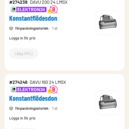
#274238
DAVU 200 24 LMSX
Konstantflödesdon
förpackningsstorlek
:
1 st
Logga in för pris
Lägg till
`$
Lägg till
$
Konstantflödesdon
-$
274238
`
#274246
DAVU 160 24 LMSX
Konstantflödesdon
förpackningsstorlek
:
1 st
Logga in för pris