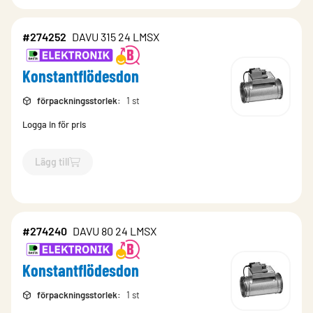
#274252
DAVU 315 24 LMSX
Konstantflödesdon
förpackningsstorlek
:
1 st
Logga in för pris
Lägg till
`$
Lägg till
$
Konstantflödesdon
-$
274252
`
#274240
DAVU 80 24 LMSX
Konstantflödesdon
förpackningsstorlek
:
1 st