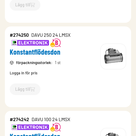
Lägg till
`$
Lägg till
$
Konstantflödesdon
-$
274246
`
#274250
DAVU 250 24 LMSX
Konstantflödesdon
förpackningsstorlek
:
1 st
Logga in för pris
Lägg till
`$
Lägg till
$
Konstantflödesdon
-$
274250
`
#274242
DAVU 100 24 LMSX