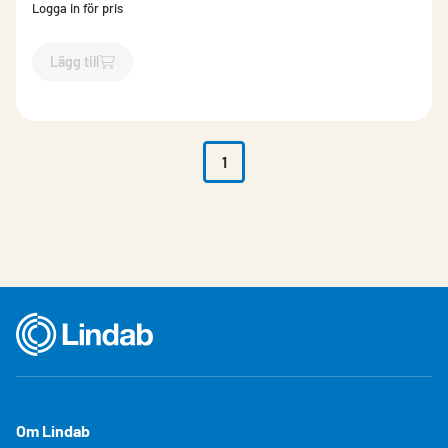
Logga in för pris
Lägg till
`$
Lägg till
$
Konstantflödesdon
-$
274240
`
1
Om Lindab