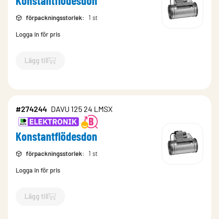
Konstantflödesdon
förpackningsstorlek
:
1 st
Logga in för pris
Lägg till
`$
Lägg till
$
Konstantflödesdon
-$
274242
`
#274244
DAVU 125 24 LMSX
Konstantflödesdon
förpackningsstorlek
:
1 st
Logga in för pris
Lägg till
`$
Lägg till
$
Konstantflödesdon
-$
274244
`