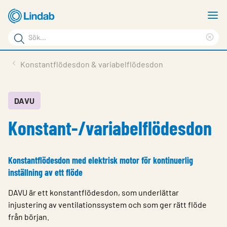
Hoppa
V
till
m
Sökord
huvudinnehållet
Ren
Sök
sök
Produkter
Konstantflödesdon & variabelflödesdon
på
Lösningar
sajten
Service & Support
DAVU
Konstant-/variabelflödesdon
Hållbarhet
Om Lindab
Konstantflödesdon med elektrisk motor för kontinuerlig
Kontakt
inställning av ett flöde
Logga in
DAVU är ett konstantflödesdon, som underlättar
injustering av ventilationssystem och som ger rätt flöde
Choose languge
Sweden
från början.