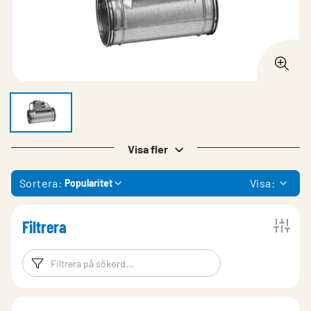
Visa fler
Sortera:
Visa:
Popularitet
Filtrera
Filtreringsord
Filtrera produk