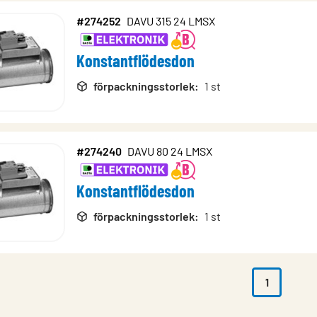
#274252
DAVU 315 24 LMSX
Konstantflödesdon
förpackningsstorlek
:
1 st
#274240
DAVU 80 24 LMSX
Konstantflödesdon
förpackningsstorlek
:
1 st
1