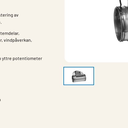
stering av
.
stemdelar,
er, vindpåverkan,
n yttre potentiometer
h