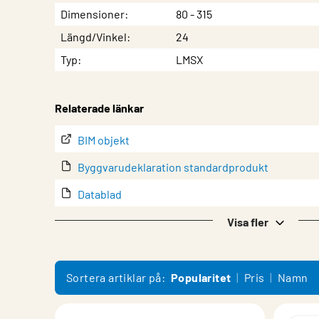
Egenskap
Värde
Dimensioner
80 - 315
Längd/Vinkel
24
Typ
LMSX
Relaterade länkar
BIM objekt
Byggvarudeklaration standardprodukt
Datablad
Drift & underhåll
Visa fler
Eurovent-certifikat
Försäkran för inbyggnad av en delvis fullbordad
Sortera artiklar på:
Popularitet
Pris
Namn
lindQST – Produktdokumentation