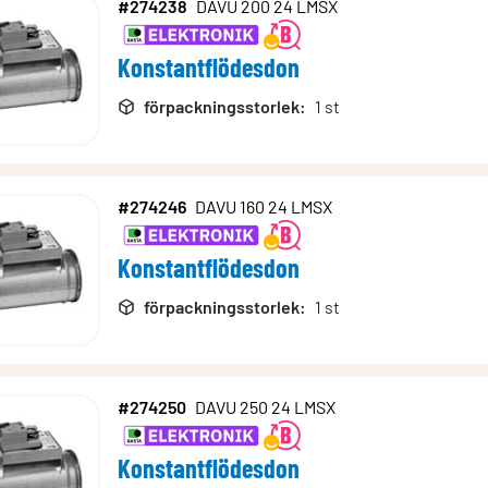
#274238
DAVU 200 24 LMSX
rodukter
Konstantflödesdon
en
förpackningsstorlek
:
1 st
#274246
DAVU 160 24 LMSX
Konstantflödesdon
förpackningsstorlek
:
1 st
#274250
DAVU 250 24 LMSX
Konstantflödesdon