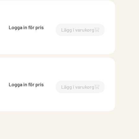
Logga in för pris
Lägg i varukorg
`$
Lägg till
$
Konstantflöde
Logga in för pris
Lägg i varukorg
`$
Lägg till
$
Konstantflöde