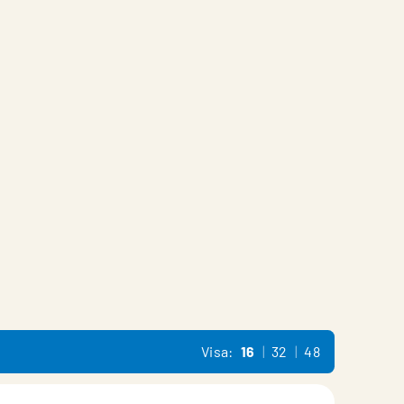
Visa:
16
32
48