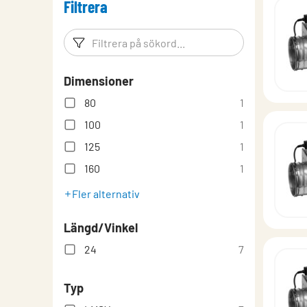
Filtrera
Montering
Montering, Injustering, Skötsel
Filtreringsord
Filtrera p
RoHS, direktivet om begränsning av farliga ämn
Dimensioner
80
1
100
1
125
1
160
1
Fler alternativ
Längd/Vinkel
24
7
Typ