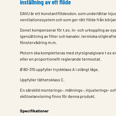
inställning av ett flöde
DAVU är ett konstantflödesdon, som underlättar inju
ventilationssystem och som ger rätt flöde från början
Donet kompenserar för t.ex. in- och urkoppling av sy
igensättning av filter och kanaler, termiska stigkraft
fönstervädring m.m.
Motorn ska kompletteras med styrsignalgivare t ex e
eller en proportionellt reglerande termostat.
Ø 80–315 uppfyller tryckklass A i stängt läge.
Uppfyller täthetsklass C.
En särskild monterings-, mätnings-, injusterings- oc
skötselanvisning finns för denna produkt.
Specifikationer