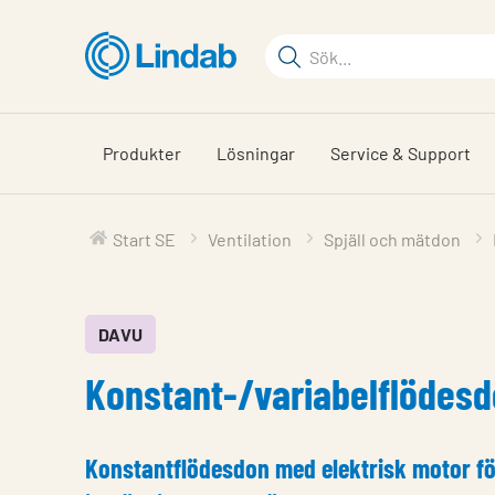
Hoppa
till
Sökord
huvudinnehållet
Sök
på
sajten
Produkter
Lösningar
Service & Support
Start SE
Ventilation
Spjäll och mätdon
DAVU
Konstant-/variabelflödes
Konstantflödesdon med elektrisk motor fö