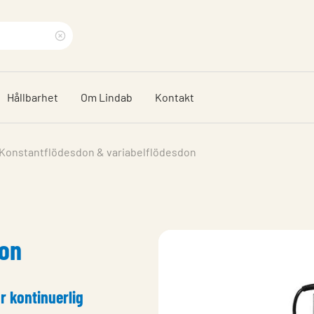
Rensa
sökfras
Hållbarhet
Om Lindab
Kontakt
Konstantflödesdon & variabelflödesdon
don
r kontinuerlig