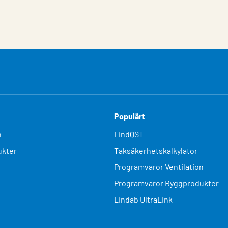
Populärt
n
LindQST
kter
Taksäkerhetskalkylator
Programvaror Ventilation
Programvaror Byggprodukter
Lindab UltraLink