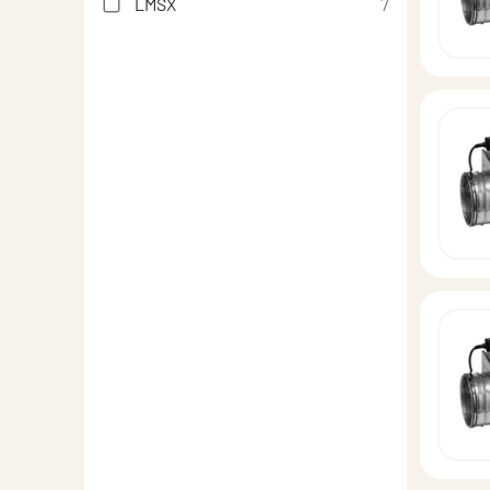
LMSX
7