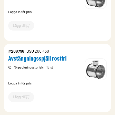
Logga in för pris
Lägg till
`$
Lägg till
$
Avstängningsspjäll
-$
255618
`
#208798
DSU 200 4301
Avstängningsspjäll rostfri
förpackningsstorlek
:
16 st
Logga in för pris
Lägg till
`$
Lägg till
$
Avstängningsspjäll rostfri
-$
208798
`