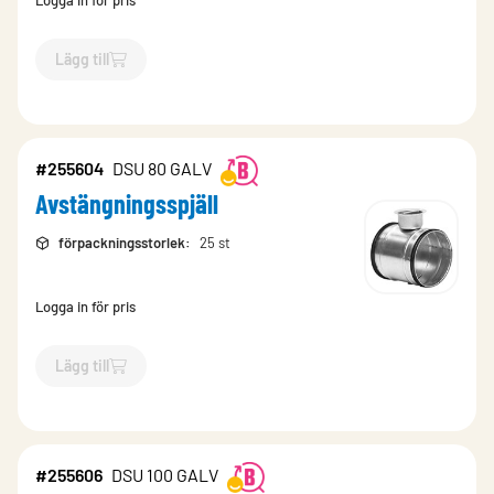
Logga in för pris
Lägg till
`$
Lägg till
$
Avstängningsspjäll
-$
255611
`
#255604
DSU 80 GALV
Avstängningsspjäll
förpackningsstorlek
:
25 st
Logga in för pris
Lägg till
`$
Lägg till
$
Avstängningsspjäll
-$
255604
`
#255606
DSU 100 GALV