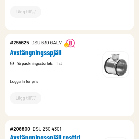
Lägg till
`$
Lägg till
$
Avstängningsspjäll rostfri
-$
208796
`
#255625
DSU 630 GALV
Avstängningsspjäll
förpackningsstorlek
:
1 st
Logga in för pris
Lägg till
`$
Lägg till
$
Avstängningsspjäll
-$
255625
`
#208800
DSU 250 4301
Avstängningsspjäll rostfri