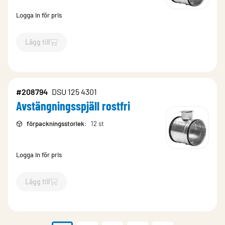
Logga in för pris
Lägg till
`$
Lägg till
$
Avstängningsspjäll
-$
255600
`
#208794
DSU 125 4301
Avstängningsspjäll rostfri
förpackningsstorlek
:
12 st
Logga in för pris
Lägg till
`$
Lägg till
$
Avstängningsspjäll rostfri
-$
208794
`