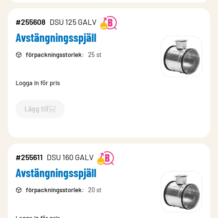
#255608
DSU 125 GALV
Avstängningsspjäll
förpackningsstorlek
:
25 st
Logga in för pris
Lägg till
`$
Lägg till
$
Avstängningsspjäll
-$
255608
`
#255611
DSU 160 GALV
Avstängningsspjäll
förpackningsstorlek
:
20 st