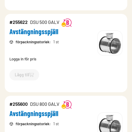
#255622
DSU 500 GALV
Avstängningsspjäll
förpackningsstorlek
:
1 st
Logga in för pris
Lägg till
`$
Lägg till
$
Avstängningsspjäll
-$
255622
`
#255600
DSU 800 GALV
Avstängningsspjäll
förpackningsstorlek
:
1 st