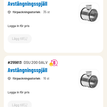
Avstängningsspjäll
förpackningsstorlek
:
35 st
Logga in för pris
Lägg till
`$
Lägg till
$
Avstängningsspjäll
-$
255606
`
#255613
DSU 200 GALV
Avstängningsspjäll
förpackningsstorlek
:
16 st
Logga in för pris
Lägg till