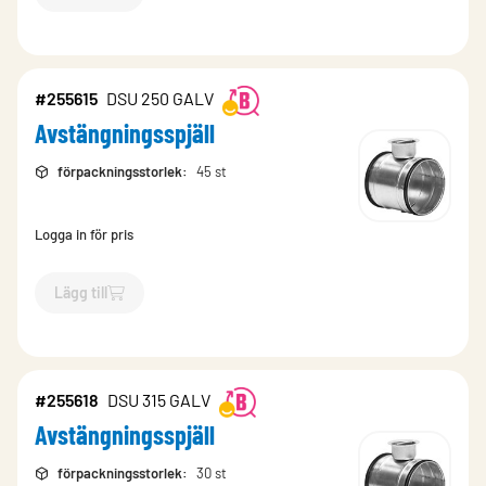
`$
Lägg till
$
Avstängningsspjäll
-$
255613
`
#255615
DSU 250 GALV
Avstängningsspjäll
förpackningsstorlek
:
45 st
Logga in för pris
Lägg till
`$
Lägg till
$
Avstängningsspjäll
-$
255615
`
#255618
DSU 315 GALV
Avstängningsspjäll
förpackningsstorlek
:
30 st