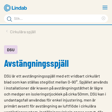
Hoppa
V
till
m
Sökord
huvudinnehållet
Ren
Sök
sök
Produkter
Cirkulära spjäll
på
Lösningar
sajten
Service & Support
DSU
Avstängningsspjäll
Hållbarhet
Om Lindab
DSU är ett avstängningsspjäll med ett vridbart cirkulärt
Kontakt
blad som kan ställas steglöst mellan 0–90°. Spjället används
i installationer där kraven på avstängningstäthet är lägre
Logga in
och medger en isoleringstjocklek på cirka 50mm. DSU kan i
undantagsfall användas för enkel injustering, men är
Choose languge
Sweden
primärt avsett för avstängning av luftflöde i cirkulära
ventilationssystem. Inställningsvinkeln anges som α, där