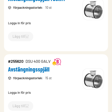
förpackningsstorlek
:
10 st
Logga in för pris
Lägg till
`$
Lägg till
$
Avstängningsspjäll rostfri
-$
208800
`
#255620
DSU 400 GALV
Avstängningsspjäll
förpackningsstorlek
:
15 st
Logga in för pris
Lägg till
`$
Lägg till
$
Avstängningsspjäll
-$
255620
`