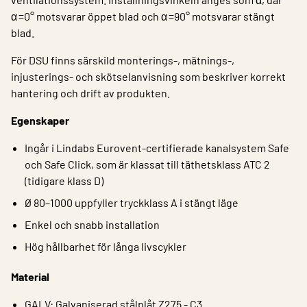
α =0° motsvarar öppet blad och α =90° motsvarar stängt
blad.
För DSU finns särskild monterings-, mätnings-,
injusterings- och skötselanvisning som beskriver korrekt
hantering och drift av produkten.
Egenskaper
Ingår i Lindabs Eurovent-certifierade kanalsystem Safe
och Safe Click, som är klassat till täthetsklass ATC 2
(tidigare klass D)
Ø 80–1000 uppfyller tryckklass A i stängt läge
Enkel och snabb installation
Hög hållbarhet för långa livscykler
Material
GALV: Galvaniserad stålplåt Z275 - C3