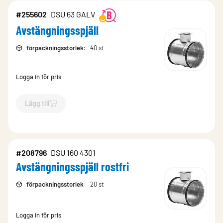
#255602
DSU 63 GALV
Avstängningsspjäll
förpackningsstorlek
:
40 st
Logga in för pris
Lägg till
`$
Lägg till
$
Avstängningsspjäll
-$
255602
`
#208796
DSU 160 4301
Avstängningsspjäll rostfri
förpackningsstorlek
:
20 st
Logga in för pris