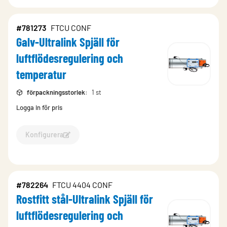
#781273
FTCU CONF
Galv-Ultralink Spjäll för
luftflödesregulering och
temperatur
förpackningsstorlek
:
1 st
Logga in för pris
Konfigurera
Kon
#782264
FTCU 4404 CONF
Rostfitt stål-Ultralink Spjäll för
luftflödesregulering och