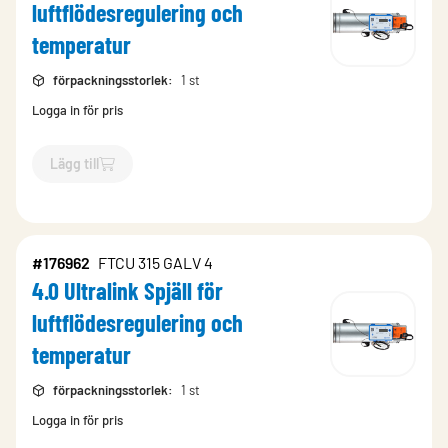
luftflödesregulering och
temperatur
förpackningsstorlek
:
1 st
Logga in för pris
Lägg till
`$
Lägg till
$
4.0 Ultralink Spjäll 
#176962
FTCU 315 GALV 4
4.0 Ultralink Spjäll för
luftflödesregulering och
temperatur
förpackningsstorlek
:
1 st
Logga in för pris