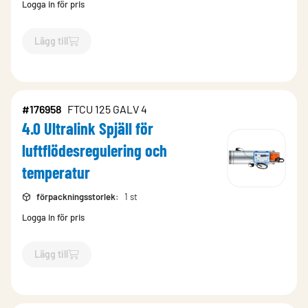
Logga in för pris
Lägg till
`$
Lägg till
$
4.0 Ultralink Spjäll 
#176958
FTCU 125 GALV 4
4.0 Ultralink Spjäll för
luftflödesregulering och
temperatur
förpackningsstorlek
:
1 st
Logga in för pris
Lägg till
`$
Lägg till
$
4.0 Ultralink Spjäll 