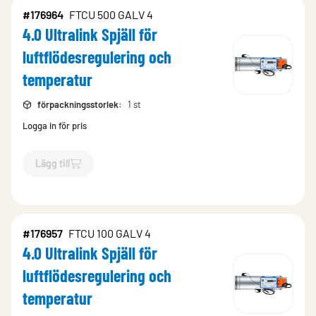
#176964
FTCU 500 GALV 4
4.0 Ultralink Spjäll för
luftflödesregulering och
temperatur
förpackningsstorlek
:
1 st
Logga in för pris
Lägg till
`$
Lägg till
$
4.0 Ultralink Spjäll 
#176957
FTCU 100 GALV 4
4.0 Ultralink Spjäll för
luftflödesregulering och
temperatur