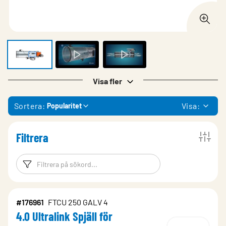
Visa fler
Sortera:
Visa:
Popularitet
Filtrera
Filtreringsord
Filtrera produk
#176961
FTCU 250 GALV 4
4.0 Ultralink Spjäll för