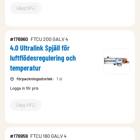
Lägg till
`$
Lägg till
$
4.0 Ultralink Spjäll 
#176960
FTCU 200 GALV 4
4.0 Ultralink Spjäll för
luftflödesregulering och
temperatur
förpackningsstorlek
:
1 st
Logga in för pris
Lägg till
`$
Lägg till
$
4.0 Ultralink Spjäll 
#176959
FTCU 160 GALV 4