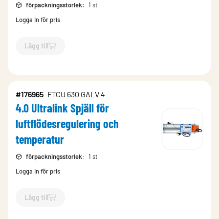
förpackningsstorlek
:
1 st
Logga in för pris
Lägg till
`$
Lägg till
$
4.0 Ultralink Spjäll 
#176965
FTCU 630 GALV 4
4.0 Ultralink Spjäll för
luftflödesregulering och
temperatur
förpackningsstorlek
:
1 st
Logga in för pris
Lägg till
`$
Lägg till
$
4.0 Ultralink Spjäll 