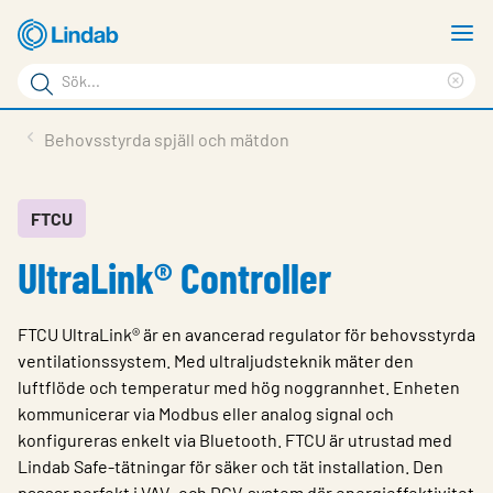
Hoppa
V
till
m
Sökord
huvudinnehållet
Ren
Sök
sök
Produkter
Behovsstyrda spjäll och mätdon
på
Lösningar
sajten
Service & Support
FTCU
UltraLink® Controller
Hållbarhet
Om Lindab
FTCU UltraLink® är en avancerad regulator för behovsstyrda
Kontakt
ventilationssystem. Med ultraljudsteknik mäter den
luftflöde och temperatur med hög noggrannhet. Enheten
Logga in
kommunicerar via Modbus eller analog signal och
konfigureras enkelt via Bluetooth. FTCU är utrustad med
Choose languge
Sweden
Lindab Safe-tätningar för säker och tät installation. Den
passar perfekt i VAV- och DCV-system där energieffektivitet