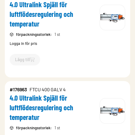
4.0 Ultralink Spjäll för
luftflödesregulering och
temperatur
förpackningsstorlek
:
1 st
Logga in för pris
Lägg till
`$
Lägg till
$
4.0 Ultralink Spjäll 
#176963
FTCU 400 GALV 4
4.0 Ultralink Spjäll för
luftflödesregulering och
temperatur
förpackningsstorlek
:
1 st