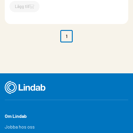
Lägg till
`$
Lägg till
$
Refill till Jape Rökpuff /2st
-$
984407
`
1
Om Lindab
Jobba hos oss