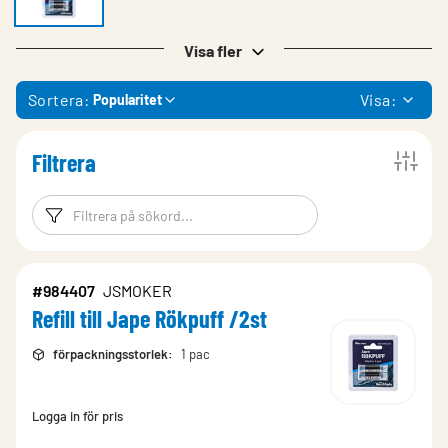
Visa fler
Sortera:
Visa:
Popularitet
Filtrera
Filtreringsord
Filtrera produk
#984407
JSMOKER
Refill till Jape Rökpuff /2st
förpackningsstorlek
:
1 pac
Logga in för pris