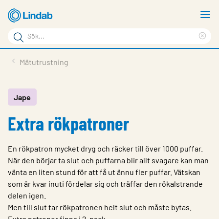
Hoppa
V
till
m
Sökord
huvudinnehållet
Ren
Sök
sök
Produkter
Mätutrustning
på
Lösningar
sajten
Service & Support
Jape
Extra rökpatroner
Hållbarhet
Om Lindab
En rökpatron mycket dryg och räcker till över 1000 puffar.
Kontakt
När den börjar ta slut och puffarna blir allt svagare kan man
vänta en liten stund för att få ut ännu fler puffar. Vätskan
Logga in
som är kvar inuti fördelar sig och träffar den rökalstrande
delen igen.
Choose languge
Sweden
Men till slut tar rökpatronen helt slut och måste bytas.
Extra patroner finns i 2-pack.