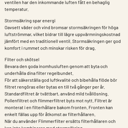
ventilen har den inkommande luften fått en behaglig
temperatur.
Stormsäkring spar energi
Oavsett väder och vind bromsar stormsäkringen för höga
luftströmmar, vilket bidrar till lägre uppvärmningskostnad
jämfört med en traditionell ventil. Stormsäkringen ger god
komfort i rummet och minskar risken för drag.
Filter och skötsel
Bevara den goda inomhusluften genom att byta och
underhålla dina filter regelbundet.
För att säkerställa god luftkvalité och bibehålla flöde bör
filtret rengöras eller bytas en till två gånger per år.
Standardfiltret är tvättbart, använd mild tvållösning.
Pollenfiltret och flimmerfiltret byts mot nytt. Filtret är
monterat i en filterhållare bakom fronten. Fronten kan
enkelt fällas upp för åtkomst av filterhållaren.
När du använder Flimmerfilter ersätts filterhållaren och
kan inte kombineras med stormsäkring.