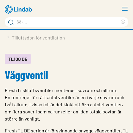
Hoppa
V
till
m
Sökord
huvudinnehållet
Ren
Sök
sök
Produkter
Tilluftsdon för ventilation
på
Lösningar
sajten
Service & Support
TL100 DE
Väggventil
Hållbarhet
Om Lindab
Fresh friskluftsventiler monteras i sovrum och allrum.
Kontakt
En tumregel för rätt antal ventiler är en i varje sovrum och
två i allrum. I vissa fall är det klokt att öka antalet ventiler,
Logga in
om flera sover i samma rum eller om den totala boytan är
större än vanligt.
Choose languge
Sweden
Fresh TL DE serien är försvinnande snygga väggventiler. TL