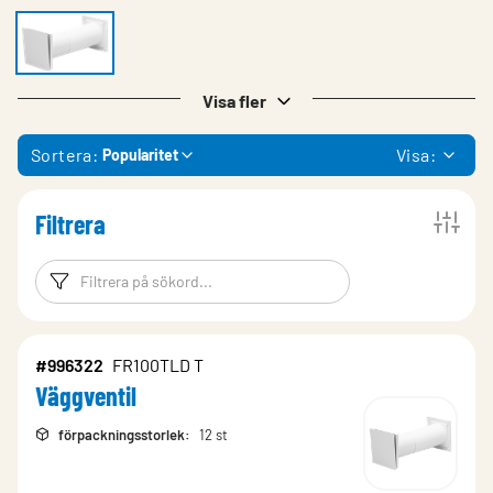
Visa fler
Sortera:
Visa:
Popularitet
Filtrera
Filtreringsord
Filtrera produk
#996322
FR100TLD T
Väggventil
förpackningsstorlek
:
12 st