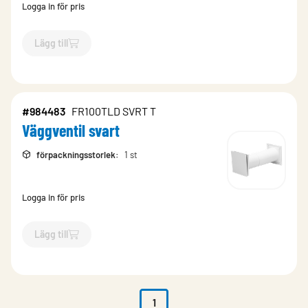
Logga in för pris
Lägg till
`$
Lägg till
$
Väggventil
-$
996322
`
#984483
FR100TLD SVRT T
Väggventil svart
förpackningsstorlek
:
1 st
Logga in för pris
Lägg till
`$
Lägg till
$
Väggventil svart
-$
984483
`
1