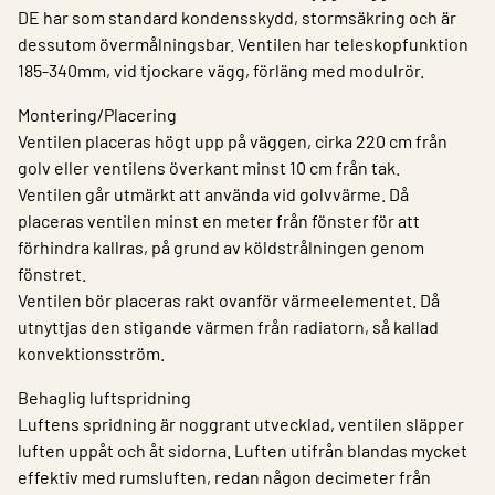
DE har som standard kondensskydd, stormsäkring och är
dessutom övermålningsbar. Ventilen har teleskopfunktion
185-340mm, vid tjockare vägg, förläng med modulrör.
Montering/Placering
Ventilen placeras högt upp på väggen, cirka 220 cm från
golv eller ventilens överkant minst 10 cm från tak.
Ventilen går utmärkt att använda vid golvvärme. Då
placeras ventilen minst en meter från fönster för att
förhindra kallras, på grund av köldstrålningen genom
fönstret.
Ventilen bör placeras rakt ovanför värmeelementet. Då
utnyttjas den stigande värmen från radiatorn, så kallad
konvektionsström.
Behaglig luftspridning
Luftens spridning är noggrant utvecklad, ventilen släpper
luften uppåt och åt sidorna. Luften utifrån blandas mycket
effektiv med rumsluften, redan någon decimeter från