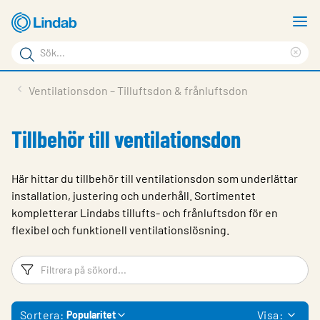
Hoppa
V
till
m
Sökord
huvudinnehållet
Ren
Sök
sök
Produkter
Ventilationsdon – Tilluftsdon & frånluftsdon
på
Lösningar
sajten
Tillbehör till ventilationsdon
Service & Support
Hållbarhet
Här hittar du tillbehör till ventilationsdon som underlättar
installation, justering och underhåll. Sortimentet
Om Lindab
kompletterar Lindabs tillufts- och frånluftsdon för en
flexibel och funktionell ventilationslösning.
Kontakt
Logga in
Filtreringsord
Fi
Choose languge
Sweden
Sortera:
Visa:
Popularitet