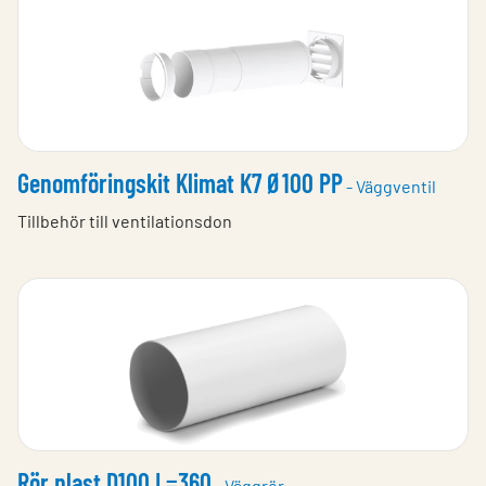
Genomföringskit Klimat K7 Ø100 PP
- Väggventil
Tillbehör till ventilationsdon
Rör plast D100 L=360
- Väggrör