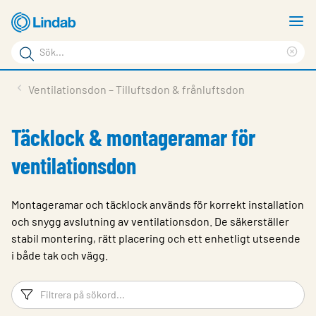
Hoppa
V
till
m
Sökord
huvudinnehållet
Ren
Sök
sök
Produkter
Ventilationsdon – Tilluftsdon & frånluftsdon
på
Lösningar
sajten
Täcklock & montageramar för
Service & Support
ventilationsdon
Hållbarhet
Om Lindab
Montageramar och täcklock används för korrekt installation
och snygg avslutning av ventilationsdon. De säkerställer
Kontakt
stabil montering, rätt placering och ett enhetligt utseende
i både tak och vägg.
Logga in
Choose languge
Filtreringsord
Fi
Sweden