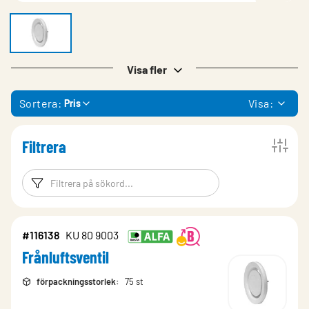
Visa fler
Sortera:
Visa:
Pris
Filtrera
Filtreringsord
Filtrera produk
#116138
KU 80 9003
Frånluftsventil
förpackningsstorlek
:
75 st