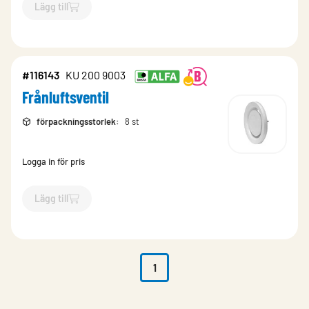
Lägg till
`$
Lägg till
$
Frånluftsventil
-$
116142
`
#116143
KU 200 9003
Frånluftsventil
förpackningsstorlek
:
8 st
Logga in för pris
Lägg till
`$
Lägg till
$
Frånluftsventil
-$
116143
`
1