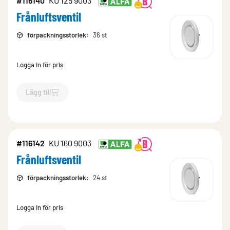
#116140
KU 125 9003
Frånluftsventil
förpackningsstorlek
:
36 st
Logga in för pris
Lägg till
`$
Lägg till
$
Frånluftsventil
-$
116140
`
#116142
KU 160 9003
Frånluftsventil
förpackningsstorlek
:
24 st
Logga in för pris