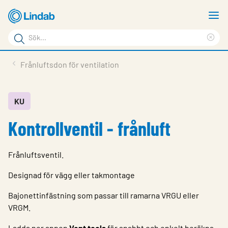
Hoppa
V
till
m
Sökord
huvudinnehållet
Ren
Sök
sök
Produkter
Frånluftsdon för ventilation
på
Lösningar
sajten
Service & Support
KU
Kontrollventil - frånluft
Hållbarhet
Om Lindab
Frånluftsventil.
Kontakt
Designad för vägg eller takmontage
Logga in
Bajonettinfästning som passar till ramarna VRGU eller
VRGM.
Choose languge
Sweden
Ladda ner appen
Vent tools
för snabbt och enkelt beräkna