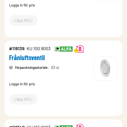
Logga in för pris
Lägg till
`$
Lägg till
$
Frånluftsventil
-$
116138
`
#116139
KU 100 9003
Frånluftsventil
förpackningsstorlek
:
63 st
Logga in för pris
Lägg till
`$
Lägg till
$
Frånluftsventil
-$
116139
`