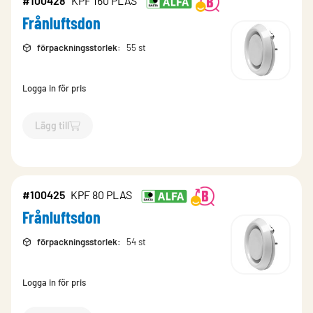
#100428
KPF 160 PLAS
Frånluftsdon
förpackningsstorlek
:
55 st
Logga in för pris
Lägg till
`$
Lägg till
$
Frånluftsdon
-$
100428
`
#100425
KPF 80 PLAS
Frånluftsdon
förpackningsstorlek
:
54 st
Logga in för pris