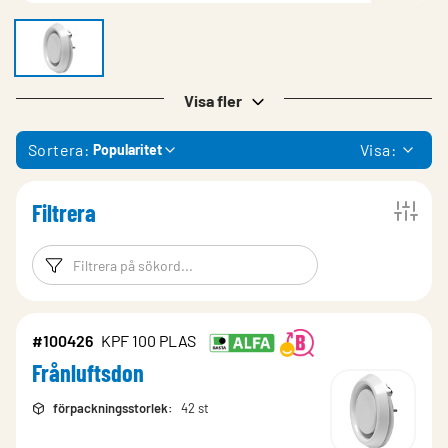
Visa fler
Sortera:
Visa:
Popularitet
Filtrera
Filtreringsord
Filtrera produk
#100426
KPF 100 PLAS
Frånluftsdon
förpackningsstorlek
:
42 st