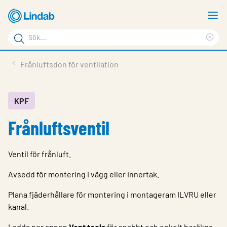
Hoppa
V
till
m
Sökord
huvudinnehållet
Ren
Sök
sök
Produkter
Frånluftsdon för ventilation
på
Lösningar
sajten
Service & Support
KPF
Frånluftsventil
Hållbarhet
Om Lindab
Ventil för frånluft.
Kontakt
Avsedd för montering i vägg eller innertak.
Logga in
Plana fjäderhållare för montering i montageram ILVRU eller
kanal.
Choose languge
Sweden
Ladda ner appen
Vent tools
för snabbt och enkelt beräkna