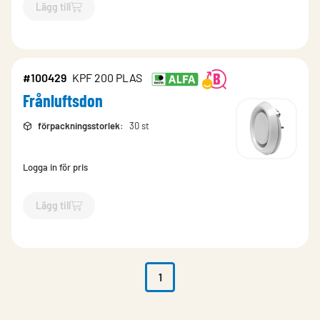
Lägg till
`$
Lägg till
$
Frånluftsdon
-$
100425
`
#100429
KPF 200 PLAS
Frånluftsdon
förpackningsstorlek
:
30 st
Logga in för pris
Lägg till
`$
Lägg till
$
Frånluftsdon
-$
100429
`
1