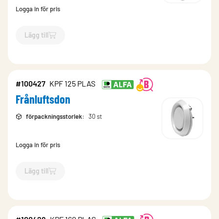
Logga in för pris
Lägg till
`$
Lägg till
$
Frånluftsdon
-$
100426
`
#100427
KPF 125 PLAS
Frånluftsdon
förpackningsstorlek
:
30 st
Logga in för pris
Lägg till
`$
Lägg till
$
Frånluftsdon
-$
100427
`