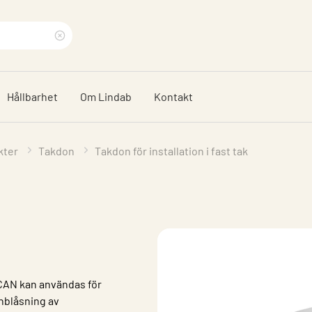
Rensa
sökfras
Hållbarhet
Om Lindab
Kontakt
kter
Takdon
Takdon för installation i fast tak
PCAN kan användas för
 inblåsning av