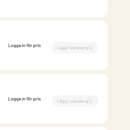
Logga in för pris
Lägg i varukorg
`$
Lägg till
$
Perforerat tak
Logga in för pris
Lägg i varukorg
`$
Lägg till
$
Perforerat tak