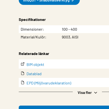
Specifikationer
Egenskap
Värde
Dimensioner
100 - 400
Material/Kulör
9003, AISI
Relaterade länkar
BIM objekt
Datablad
EPD (Miljövarudeklaration)
EPD-värden för galvaniserat stål (filtyp: .xlsx)
Visa fler
lindQST – Produktdokumentation