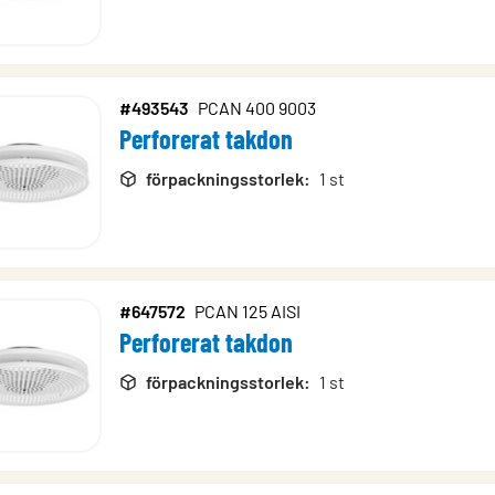
#493543
PCAN 400 9003
Perforerat takdon
förpackningsstorlek
:
1 st
#647572
PCAN 125 AISI
Perforerat takdon
förpackningsstorlek
:
1 st