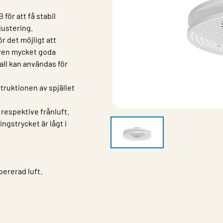
för att få stabil
njustering.
ör det möjligt att
 även mycket goda
all kan användas för
truktionen av spjället
t respektive frånluft.
ngstrycket är lågt i
ererad luft.