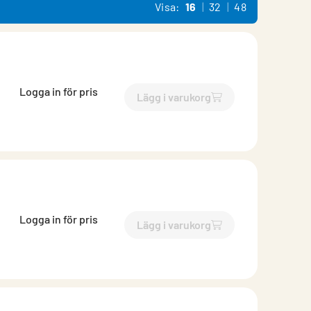
Visa:
16
32
48
Logga in för pris
Lägg i varukorg
`$
Lägg till
$
Perforerat tak
Logga in för pris
Lägg i varukorg
`$
Lägg till
$
Perforerat tak