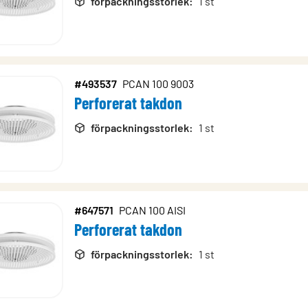
förpackningsstorlek
:
1 st
#493537
PCAN 100 9003
Perforerat takdon
förpackningsstorlek
:
1 st
#647571
PCAN 100 AISI
Perforerat takdon
förpackningsstorlek
:
1 st