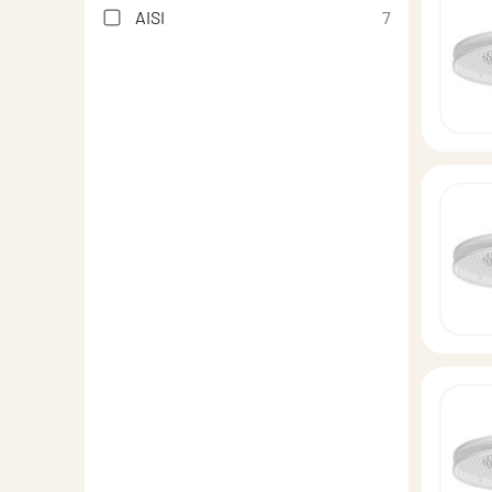
AISI
7