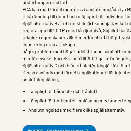
undertempererad luft.
PCA kan med fördel monteras i anslutningslåda typ MB 
tillströmning till donet och möjlighet till individuell i
Spjällalternativ B är ett unikt linjärt konspjäll, vilket g
reglera upp till 200 Pa med låg ljudnivå. Spjället har
tekniska egenskaper vilket medför att ett högt tryckf
injustering utan att skapa
några problem med höga ljudalstringar, samt att kons
medför mycket korrekta och tillförlitliga luftmängder.
Spjällalternativ C och E är ett blad/vridspjäll för tilluf
Dessa används med fördel i applikationer där injusteri
anslutningslådan.
Lämpligt för både till- och frånluft.
Lämpligt för horisontell inblåsning med undertemp
Anslutningslåda med flera olika spjällalternativ.
lindQST – Snabbvalsverktyg