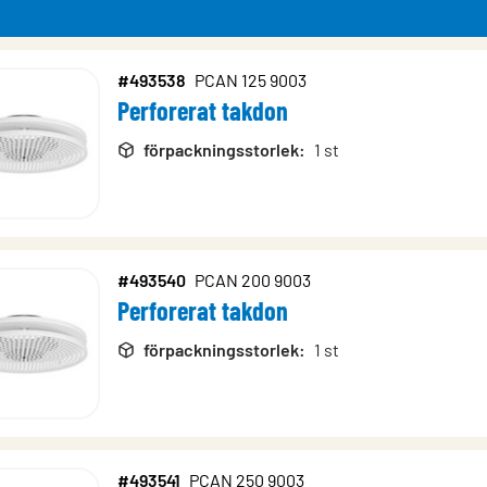
#493538
PCAN 125 9003
Perforerat takdon
rodukter
förpackningsstorlek
:
1 st
#493540
PCAN 200 9003
Perforerat takdon
förpackningsstorlek
:
1 st
#493541
PCAN 250 9003