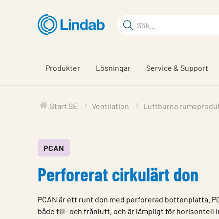
Hoppa
till
Sökord
huvudinnehållet
Sök
på
sajten
Produkter
Lösningar
Service & Support
Start SE
Ventilation
Luftburna rumsprodu
PCAN
Perforerat cirkulärt don
PCAN är ett runt don med perforerad bottenplatta. 
både till- och frånluft, och är lämpligt för horisontell