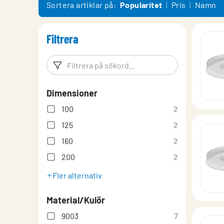
Produktöversikt
Sortera artiklar på:
Popularitet
Pris
Namn
Filtrera
Filtreringsord
Filtrera p
Dimensioner
100
2
125
2
160
2
200
2
Fler alternativ
Material/Kulör
9003
7