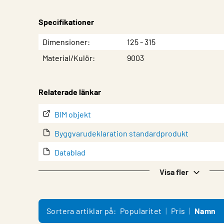
Specifikationer
Egenskap
Värde
Dimensioner
125 - 315
Material/Kulör
9003
Relaterade länkar
BIM objekt
Byggvarudeklaration standardprodukt
Datablad
EPD (Miljövarudeklaration)
Visa fler
EPD-värden för galvaniserat stål (filtyp: .xlsx)
K-faktorer
Sortera artiklar på:
Popularitet
Pris
Namn