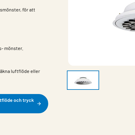
gsmönster, för att
gs- mönster.
äkna luftflöde eller
tflöde och tryck