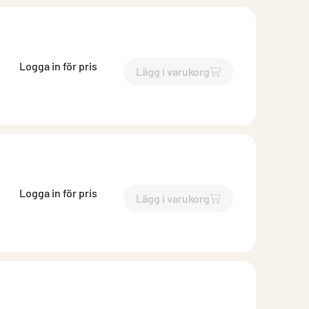
Logga in för pris
Lägg i varukorg
`$
Lägg till
$
Takdon med stäl
Logga in för pris
Lägg i varukorg
`$
Lägg till
$
Takdon med stäl