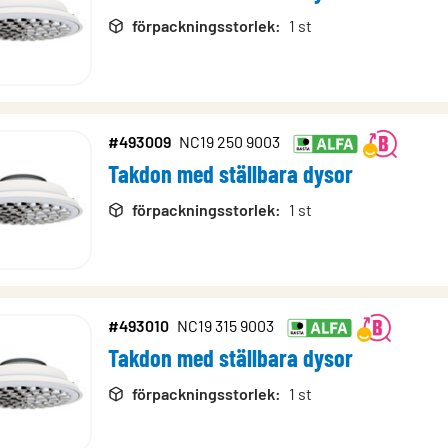
förpackningsstorlek
:
1 st
#493009
NC19 250 9003
Takdon med ställbara dysor
förpackningsstorlek
:
1 st
#493010
NC19 315 9003
Takdon med ställbara dysor
förpackningsstorlek
:
1 st