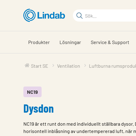
Hoppa
till
Sökord
huvudinnehållet
Sök
på
sajten
Produkter
Lösningar
Service & Support
Start SE
Ventilation
Luftburna rumsprodu
NC19
Dysdon
NC19 är ett runt don med individuellt ställbara dysor. 
horisontell inblåsning av undertempererad luft, när ma