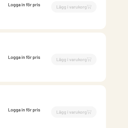
Logga in för pris
Lägg i varukorg
`$
Lägg till
$
Takdon med stäl
Logga in för pris
Lägg i varukorg
`$
Lägg till
$
Takdon med stäl
Logga in för pris
Lägg i varukorg
`$
Lägg till
$
Takdon med stäl