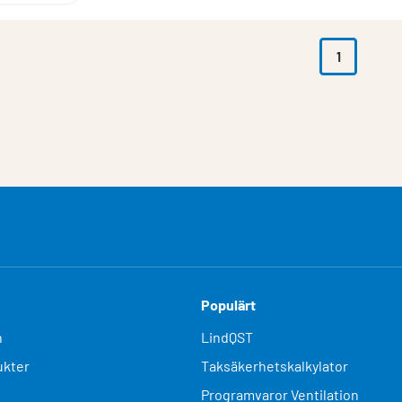
1
Populärt
n
LindQST
kter
Taksäkerhetskalkylator
Programvaror Ventilation