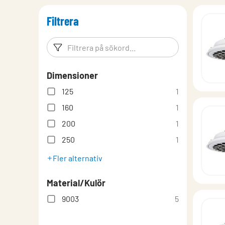
lindQST – Produktdokumentation
Filtrera
Montering
Montering, Injustering, Skötsel
Filtreringsord
Filtrera p
Produktöversikt
Dimensioner
Teori
125
1
Undertaksanpassning
160
1
200
1
250
1
Fler alternativ
Material/Kulör
9003
5