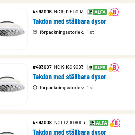
#493006
NC19 125 9003
Takdon med ställbara dysor
rodukter
förpackningsstorlek
:
1 st
#493007
NC19 160 9003
Takdon med ställbara dysor
förpackningsstorlek
:
1 st
#493008
NC19 200 9003
Takdon med ställbara dysor