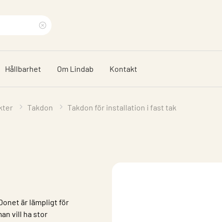
Rensa
sökfras
Hållbarhet
Om Lindab
Kontakt
kter
Takdon
Takdon för installation i fast tak
Donet är lämpligt för
n vill ha stor