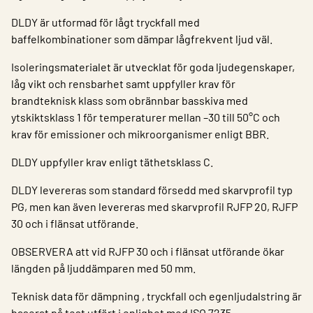
DLDY är utformad för lågt tryckfall med
baffelkombinationer som dämpar lågfrekvent ljud väl.
Isoleringsmaterialet är utvecklat för goda ljudegenskaper,
låg vikt och rensbarhet samt uppfyller krav för
brandteknisk klass som obrännbar basskiva med
ytskiktsklass 1 för temperaturer mellan –30 till 50°C och
krav för emissioner och mikroorganismer enligt BBR.
DLDY uppfyller krav enligt täthetsklass C.
DLDY levereras som standard försedd med skarvprofil typ
PG, men kan även levereras med skarvprofil RJFP 20, RJFP
30 och i flänsat utförande.
OBSERVERA att vid RJFP 30 och i flänsat utförande ökar
längden på ljuddämparen med 50 mm.
Teknisk data för dämpning , tryckfall och egenljudalstring är
baserat på test utfört i enlighet med ISO 7235.