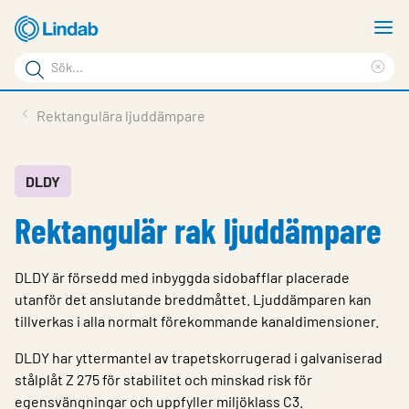
Hoppa
V
till
m
Sökord
huvudinnehållet
Ren
Sök
sök
Produkter
Rektangulära ljuddämpare
på
Lösningar
sajten
Service & Support
DLDY
Rektangulär rak ljuddämpare
Hållbarhet
Om Lindab
DLDY är försedd med inbyggda sidobafflar placerade
Kontakt
utanför det anslutande breddmåttet. Ljuddämparen kan
tillverkas i alla normalt förekommande kanaldimensioner.
Logga in
DLDY har yttermantel av trapetskorrugerad i galvaniserad
Choose languge
stålplåt Z 275 för stabilitet och minskad risk för
Sweden
egensvängningar och uppfyller miljöklass C3.