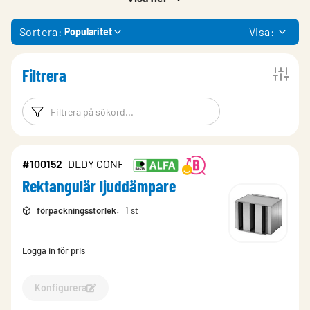
Sortera:
Visa:
Popularitet
Filtrera
Filtreringsord
Filtrera produk
#100152
DLDY CONF
Rektangulär ljuddämpare
förpackningsstorlek
:
1 st
Logga in för pris
Konfigurera
Konfigurera Rektangulär ljuddämpare-100152