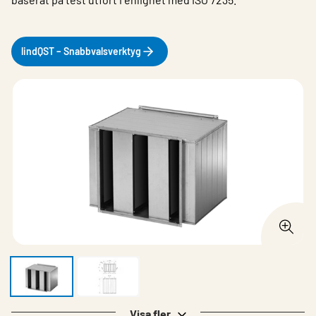
lindQST – Snabbvalsverktyg
Visa fler