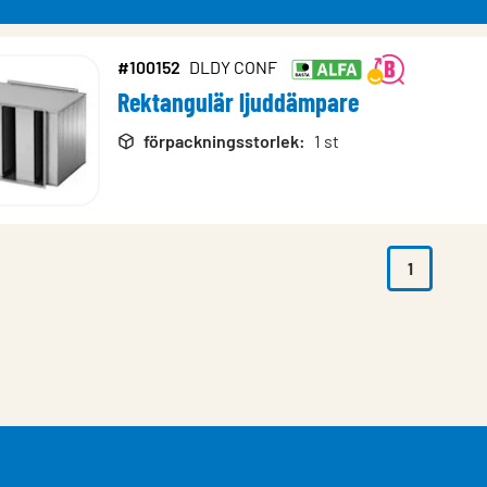
#100152
DLDY CONF
Rektangulär ljuddämpare
rodukter
förpackningsstorlek
:
1 st
1