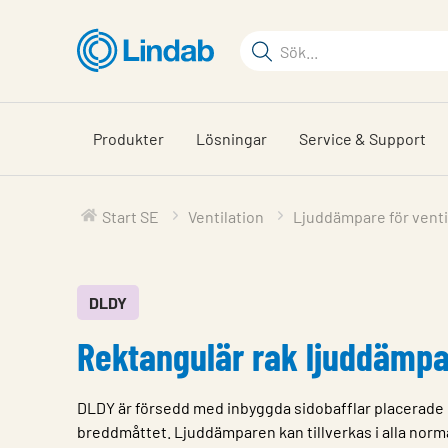
Hoppa
till
Sökord
huvudinnehållet
Sök
på
sajten
Produkter
Lösningar
Service & Support
Start SE
Ventilation
Ljuddämpare för venti
DLDY
Rektangulär rak ljuddämp
DLDY är försedd med inbyggda sidobafflar placerade 
breddmåttet. Ljuddämparen kan tillverkas i alla no