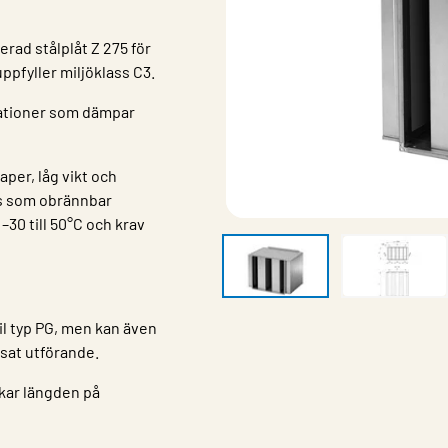
rad stålplåt Z 275 för
ppfyller miljöklass C3.
nationer som dämpar
aper, låg vikt och
ss som obrännbar
–30 till 50°C och krav
l typ PG, men kan även
nsat utförande.
kar längden på