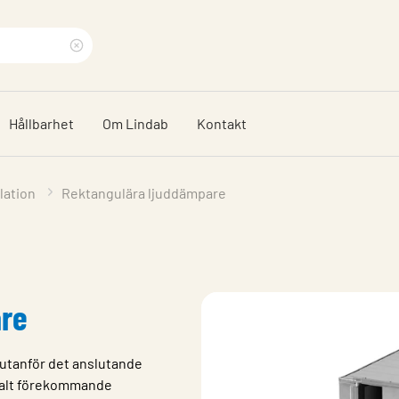
Rensa
sökfras
Hållbarhet
Om Lindab
Kontakt
lation
Rektangulära ljuddämpare
are
utanför det anslutande
rmalt förekommande