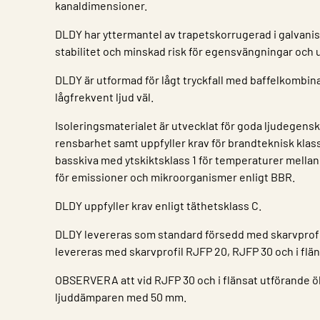
kanaldimensioner.
DLDY har yttermantel av trapetskorrugerad i galvanise
stabilitet och minskad risk för egensvängningar och u
DLDY är utformad för lågt tryckfall med baffelkombi
lågfrekvent ljud väl.
Isoleringsmaterialet är utvecklat för goda ljudegensk
rensbarhet samt uppfyller krav för brandteknisk kla
basskiva med ytskiktsklass 1 för temperaturer mellan 
för emissioner och mikroorganismer enligt BBR.
DLDY uppfyller krav enligt täthetsklass C.
DLDY levereras som standard försedd med skarvprofi
levereras med skarvprofil RJFP 20, RJFP 30 och i flä
OBSERVERA att vid RJFP 30 och i flänsat utförande ö
ljuddämparen med 50 mm.