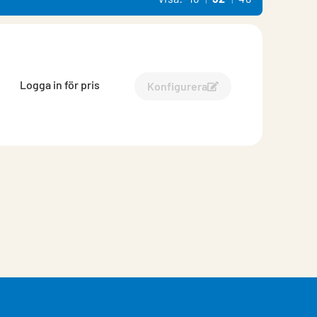
Logga in för pris
Konfigurera
Konfigurera Rektangulär l