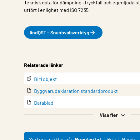
Teknisk data för dämpning , tryckfall och egenljudalst
utfört i enlighet med ISO 7235.
lindQST – Snabbvalsverktyg
Egenskap
Värde
Relaterade länkar
BIM objekt
Byggvarudeklaration standardprodukt
Datablad
lindQST – Produktdokumentation
Visa fler
Montering
Produktöversikt
Sortera artiklar på:
Popularitet
Pris
Namn