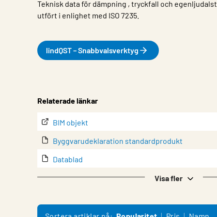
Teknisk data för dämpning , tryckfall och egenljudalst
utfört i enlighet med ISO 7235.
lindQST – Snabbvalsverktyg
Egenskap
Värde
Relaterade länkar
BIM objekt
Byggvarudeklaration standardprodukt
Datablad
lindQST – Produktdokumentation
Visa fler
Montering
Produktöversikt
Sortera artiklar på:
Popularitet
Pris
Namn