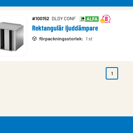
#100152
DLDY CONF
Rektangulär ljuddämpare
rodukter
förpackningsstorlek
:
1 st
1