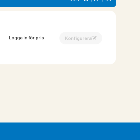
Logga in för pris
Konfigurera
Konfigurera Rektangulär l