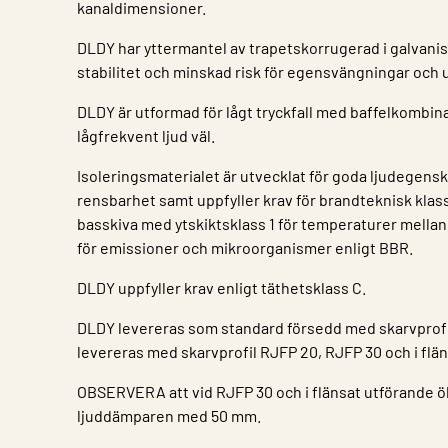
kanaldimensioner.
DLDY har yttermantel av trapetskorrugerad i galvanise
stabilitet och minskad risk för egensvängningar och u
DLDY är utformad för lågt tryckfall med baffelkombi
lågfrekvent ljud väl.
Isoleringsmaterialet är utvecklat för goda ljudegensk
rensbarhet samt uppfyller krav för brandteknisk kla
basskiva med ytskiktsklass 1 för temperaturer mellan 
för emissioner och mikroorganismer enligt BBR.
DLDY uppfyller krav enligt täthetsklass C.
DLDY levereras som standard försedd med skarvprofi
levereras med skarvprofil RJFP 20, RJFP 30 och i flä
OBSERVERA att vid RJFP 30 och i flänsat utförande ö
ljuddämparen med 50 mm.