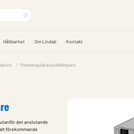
Rensa
sökfras
Hållbarhet
Om Lindab
Kontakt
lation
Rektangulära ljuddämpare
are
utanför det anslutande
rmalt förekommande