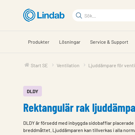
Hoppa
till
Sökord
huvudinnehållet
Sök
på
sajten
Produkter
Lösningar
Service & Support
Start SE
Ventilation
Ljuddämpare för venti
DLDY
Rektangulär rak ljuddämp
DLDY är försedd med inbyggda sidobafflar placerade 
breddmåttet. Ljuddämparen kan tillverkas i alla no