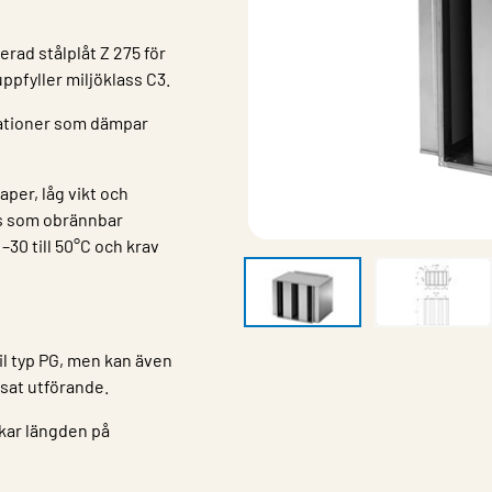
rad stålplåt Z 275 för
ppfyller miljöklass C3.
nationer som dämpar
aper, låg vikt och
ss som obrännbar
–30 till 50°C och krav
l typ PG, men kan även
nsat utförande.
kar längden på