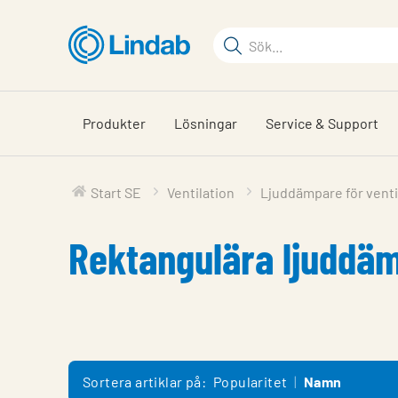
Hoppa
till
Sökord
huvudinnehållet
Sök
på
sajten
Produkter
Lösningar
Service & Support
Start SE
Ventilation
Ljuddämpare för venti
Rektangulära ljuddä
Sortera artiklar på:
Popularitet
Namn