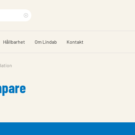
Rensa
sökfras
Hållbarhet
Om Lindab
Kontakt
lation
mpare