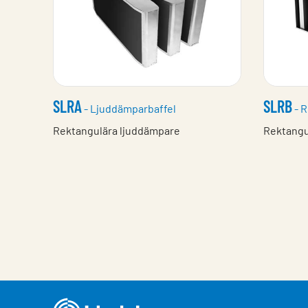
SLRA
SLRB
- Ljuddämparbaffel
- R
Rektangulära ljuddämpare
Rektangu