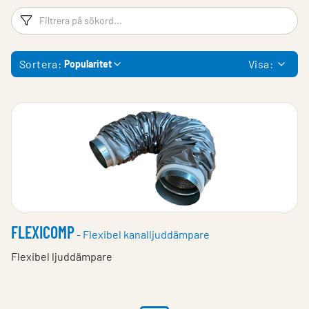
Filtreringsord
Fi
Sortera:
Visa:
Popularitet
FLEXICOMP
- Flexibel kanalljuddämpare
Flexibel ljuddämpare