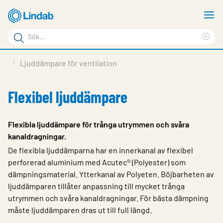
Hoppa
V
till
m
Sökord
huvudinnehållet
Ren
Sök
sök
Produkter
Ljuddämpare för ventilation
på
Lösningar
sajten
Flexibel ljuddämpare
Service & Support
Hållbarhet
Flexibla ljuddämpare för trånga utrymmen och svåra
kanaldragningar.
Om Lindab
De flexibla ljuddämparna har en innerkanal av flexibel
Kontakt
perforerad aluminium med Acutec® (Polyester) som
dämpningsmaterial. Ytterkanal av Polyeten. Böjbarheten av
Logga in
ljuddämparen tillåter anpassning till mycket trånga
utrymmen och svåra kanaldragningar. För bästa dämpning
Choose languge
Sweden
måste ljuddämparen dras ut till full längd.