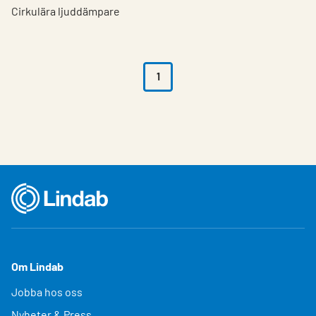
Cirkulära ljuddämpare
1
Om Lindab
Jobba hos oss
Nyheter & Press