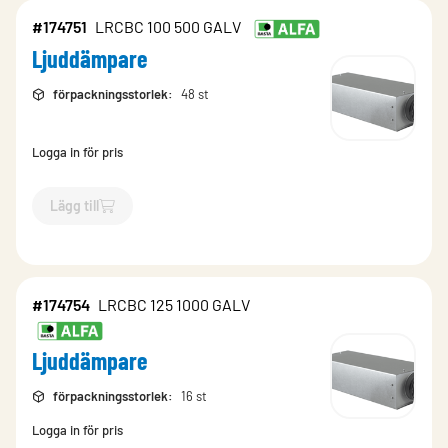
#174751
LRCBC 100 500 GALV
Ljuddämpare
förpackningsstorlek
:
48 st
Logga in för pris
Lägg till
`$
Lägg till
$
Ljuddämpare
-$
174751
`
#174754
LRCBC 125 1000 GALV
Ljuddämpare
förpackningsstorlek
:
16 st
Logga in för pris