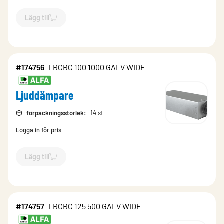
Lägg till
`$
Lägg till
$
Ljuddämpare
-$
174754
`
#174756
LRCBC 100 1000 GALV WIDE
Ljuddämpare
förpackningsstorlek
:
14 st
Logga in för pris
Lägg till
`$
Lägg till
$
Ljuddämpare
-$
174756
`
#174757
LRCBC 125 500 GALV WIDE