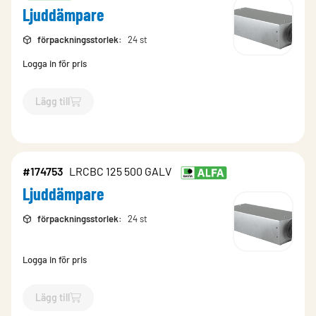
Ljuddämpare
förpackningsstorlek
:
24 st
Logga in för pris
Lägg till
`$
Lägg till
$
Ljuddämpare
-$
174757
`
#174753
LRCBC 125 500 GALV
Ljuddämpare
förpackningsstorlek
:
24 st
Logga in för pris
Lägg till
`$
Lägg till
$
Ljuddämpare
-$
174753
`