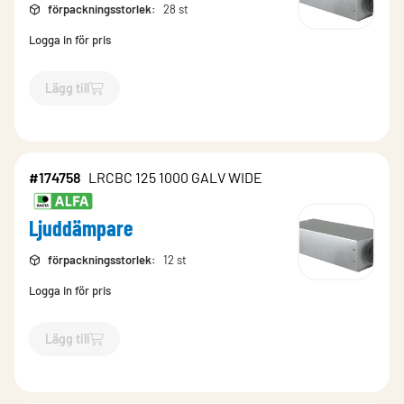
förpackningsstorlek
:
28 st
Logga in för pris
Lägg till
`$
Lägg till
$
Ljuddämpare
-$
174755
`
#174758
LRCBC 125 1000 GALV WIDE
Ljuddämpare
förpackningsstorlek
:
12 st
Logga in för pris
Lägg till
`$
Lägg till
$
Ljuddämpare
-$
174758
`