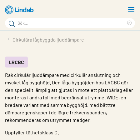
Hoppa
V
till
m
Sökord
huvudinnehållet
Ren
Sök
sök
Produkter
Cirkulära lågbyggda ljuddämpare
på
Lösningar
sajten
Service & Support
LRCBC
Rak cirkulär ljuddämpare med cirkulär anslutning och
Hållbarhet
mycket låg bygghöjd. Den låga byggöjden hos LRCBC gör
Om Lindab
den speciellt lämplig att gjutas in mote ett plattbärlag eller
monteras i andra fall med begränsat utrymme. WIDE, en
Kontakt
bredare variant med samma bygghöjd, med bätttre
dämparegenskaper i de lägre frekvensbanden,
Logga in
rekommenderas om utrymmet medger.
Choose languge
Sweden
Uppfyller täthetsklass C.