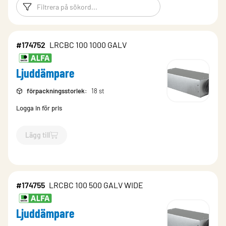
Filtreringsord
Filtrera produk
#174752
LRCBC 100 1000 GALV
Ljuddämpare
förpackningsstorlek
:
18 st
Logga in för pris
Lägg till
`$
Lägg till
$
Ljuddämpare
-$
174752
`
#174755
LRCBC 100 500 GALV WIDE
Ljuddämpare