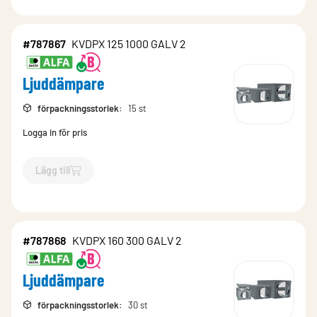
#787867
KVDPX 125 1000 GALV 2
Ljuddämpare
förpackningsstorlek
:
15 st
Logga in för pris
Lägg till
`$
Lägg till
$
Ljuddämpare
-$
787867
`
#787868
KVDPX 160 300 GALV 2
Ljuddämpare
förpackningsstorlek
:
30 st