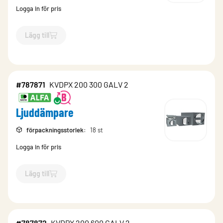
Logga in för pris
Lägg till
`$
Lägg till
$
Ljuddämpare
-$
787868
`
#787871
KVDPX 200 300 GALV 2
Ljuddämpare
förpackningsstorlek
:
18 st
Logga in för pris
Lägg till
`$
Lägg till
$
Ljuddämpare
-$
787871
`
#787872
KVDPX 200 600 GALV 2