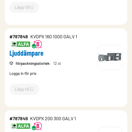
Lägg till
`$
Lägg till
$
Ljuddämpare
-$
787846
`
#787848
KVDPX 160 1000 GALV 1
Ljuddämpare
förpackningsstorlek
:
12 st
Logga in för pris
Lägg till
`$
Lägg till
$
Ljuddämpare
-$
787848
`
#787849
KVDPX 200 300 GALV 1