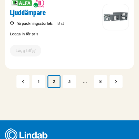
Ljuddämpare
förpackningsstorlek
:
18 st
Logga in för pris
Lägg till
`$
Lägg till
$
Ljuddämpare
-$
787914
`
1
2
3
...
8