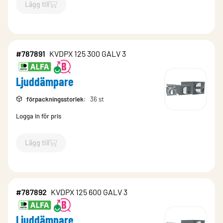
Lägg till
`$
Lägg till
$
Ljuddämpare
-$
787873
`
#787891
KVDPX 125 300 GALV 3
Ljuddämpare
förpackningsstorlek
:
36 st
Logga in för pris
Lägg till
`$
Lägg till
$
Ljuddämpare
-$
787891
`
#787892
KVDPX 125 600 GALV 3
Ljuddämpare