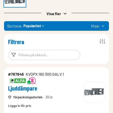
Visa fler
Sortera:
Visa:
Popularitet
Filtrera
Filtreringsord
Filtrera produk
#787846
KVDPX 160 300 GALV 1
Ljuddämpare
förpackningsstorlek
:
30 st
Logga in för pris