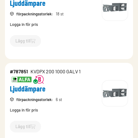
Ljuddämpare
förpackningsstorlek
:
18 st
Logga in för pris
Lägg till
`$
Lägg till
$
Ljuddämpare
-$
787849
`
#787851
KVDPX 200 1000 GALV 1
Ljuddämpare
förpackningsstorlek
:
6 st
Logga in för pris
Lägg till
`$
Lägg till
$
Ljuddämpare
-$
787851
`