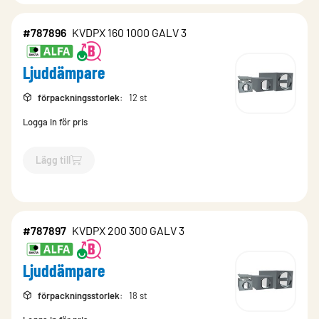
#787896
KVDPX 160 1000 GALV 3
Ljuddämpare
förpackningsstorlek
:
12 st
Logga in för pris
Lägg till
`$
Lägg till
$
Ljuddämpare
-$
787896
`
#787897
KVDPX 200 300 GALV 3
Ljuddämpare
förpackningsstorlek
:
18 st