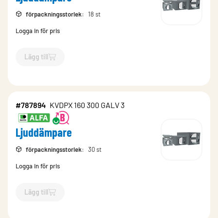
förpackningsstorlek
:
18 st
Logga in för pris
Lägg till
`$
Lägg till
$
Ljuddämpare
-$
787892
`
#787894
KVDPX 160 300 GALV 3
Ljuddämpare
förpackningsstorlek
:
30 st
Logga in för pris
Lägg till
`$
Lägg till
$
Ljuddämpare
-$
787894
`