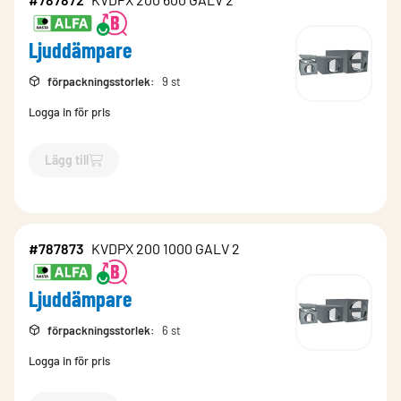
Ljuddämpare
förpackningsstorlek
:
9 st
Logga in för pris
Lägg till
`$
Lägg till
$
Ljuddämpare
-$
787872
`
#787873
KVDPX 200 1000 GALV 2
Ljuddämpare
förpackningsstorlek
:
6 st
Logga in för pris