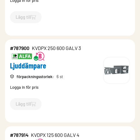
Logga in för pris
Lägg till
`$
Lägg till
$
Ljuddämpare
-$
787897
`
#787900
KVDPX 250 600 GALV 3
Ljuddämpare
förpackningsstorlek
:
6 st
Logga in för pris
Lägg till
`$
Lägg till
$
Ljuddämpare
-$
787900
`
#787914
KVDPX 125 600 GALV 4