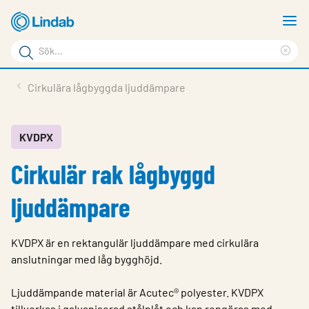
Hoppa
V
till
m
Sökord
huvudinnehållet
Ren
Sök
sök
Produkter
Cirkulära lågbyggda ljuddämpare
på
Lösningar
sajten
Service & Support
KVDPX
Cirkulär rak lågbyggd
Hållbarhet
Om Lindab
ljuddämpare
Kontakt
KVDPX är en rektangulär ljuddämpare med cirkulära
Logga in
anslutningar med låg bygghöjd.
Choose languge
Sweden
Ljuddämpande material är Acutec® polyester. KVDPX
tillverkas i galvaniserad stålplåt och kan rengöras med