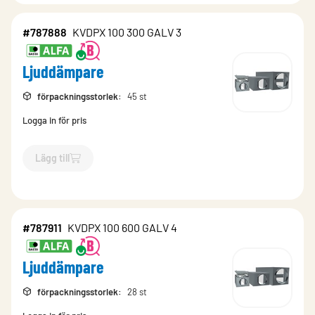
#787888
KVDPX 100 300 GALV 3
Ljuddämpare
förpackningsstorlek
:
45 st
Logga in för pris
Lägg till
`$
Lägg till
$
Ljuddämpare
-$
787888
`
#787911
KVDPX 100 600 GALV 4
Ljuddämpare
förpackningsstorlek
:
28 st