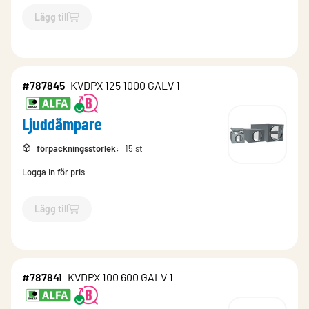
Lägg till
`$
Lägg till
$
Ljuddämpare
-$
787844
`
#787845
KVDPX 125 1000 GALV 1
Ljuddämpare
förpackningsstorlek
:
15 st
Logga in för pris
Lägg till
`$
Lägg till
$
Ljuddämpare
-$
787845
`
#787841
KVDPX 100 600 GALV 1