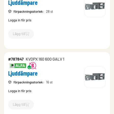
Ljuddämpare
förpackningsstorlek
:
28 st
Logga in för pris
Lägg till
`$
Lägg till
$
Ljuddämpare
-$
787841
`
#787847
KVDPX 160 600 GALV 1
Ljuddämpare
förpackningsstorlek
:
16 st
Logga in för pris
Lägg till
`$
Lägg till
$
Ljuddämpare
-$
787847
`