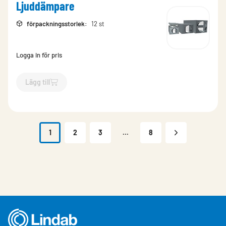
Ljuddämpare
förpackningsstorlek
:
12 st
Logga in för pris
Lägg till
`$
Lägg till
$
Ljuddämpare
-$
177946
`
1
2
3
...
8