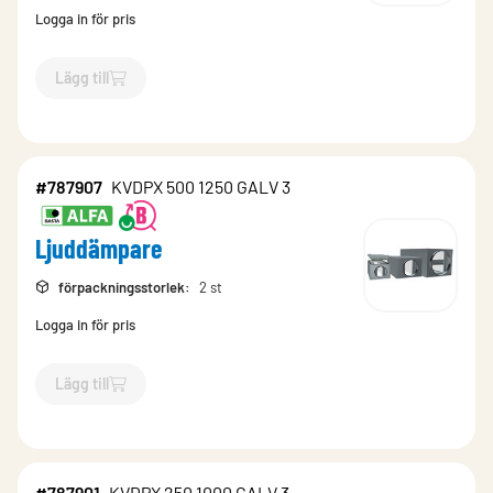
Logga in för pris
Lägg till
`$
Lägg till
$
Ljuddämpare
-$
787895
`
#787907
KVDPX 500 1250 GALV 3
Ljuddämpare
förpackningsstorlek
:
2 st
Logga in för pris
Lägg till
`$
Lägg till
$
Ljuddämpare
-$
787907
`
#787901
KVDPX 250 1000 GALV 3