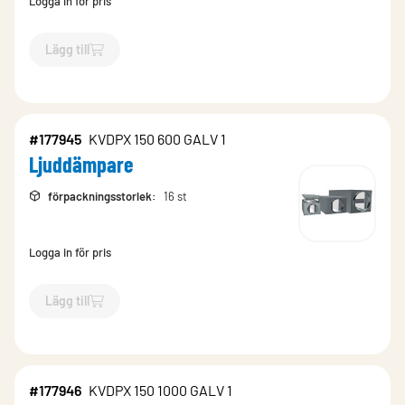
Logga in för pris
Lägg till
`$
Lägg till
$
Ljuddämpare
-$
787911
`
#177945
KVDPX 150 600 GALV 1
Ljuddämpare
förpackningsstorlek
:
16 st
Logga in för pris
Lägg till
`$
Lägg till
$
Ljuddämpare
-$
177945
`
#177946
KVDPX 150 1000 GALV 1