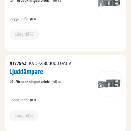
förpackningsstorlek
:
56 st
Logga in för pris
Lägg till
`$
Lägg till
$
Ljuddämpare
-$
177942
`
#177943
KVDPX 80 1000 GALV 1
Ljuddämpare
förpackningsstorlek
:
40 st
Logga in för pris
Lägg till
`$
Lägg till
$
Ljuddämpare
-$
177943
`