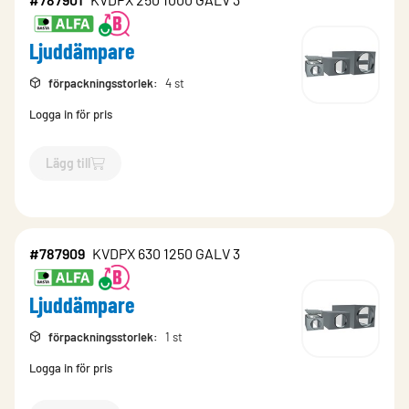
Ljuddämpare
förpackningsstorlek
:
4 st
Logga in för pris
Lägg till
`$
Lägg till
$
Ljuddämpare
-$
787901
`
#787909
KVDPX 630 1250 GALV 3
Ljuddämpare
förpackningsstorlek
:
1 st
Logga in för pris