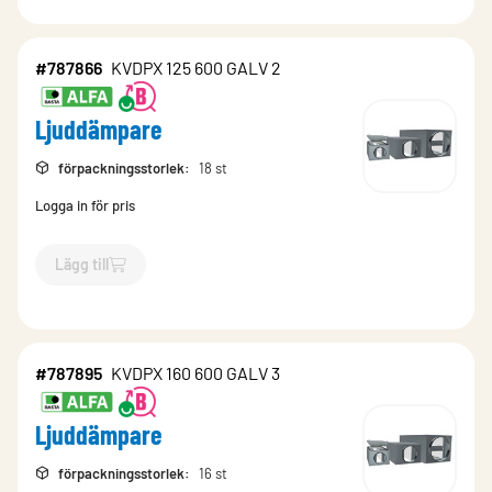
#787866
KVDPX 125 600 GALV 2
Ljuddämpare
förpackningsstorlek
:
18 st
Logga in för pris
Lägg till
`$
Lägg till
$
Ljuddämpare
-$
787866
`
#787895
KVDPX 160 600 GALV 3
Ljuddämpare
förpackningsstorlek
:
16 st