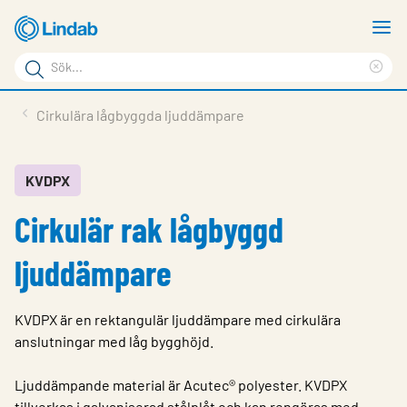
Hoppa
V
till
m
Sökord
huvudinnehållet
Ren
Sök
sök
Produkter
Cirkulära lågbyggda ljuddämpare
på
Lösningar
sajten
Service & Support
KVDPX
Cirkulär rak lågbyggd
Hållbarhet
Om Lindab
ljuddämpare
Kontakt
KVDPX är en rektangulär ljuddämpare med cirkulära
Logga in
anslutningar med låg bygghöjd.
Choose languge
Sweden
Ljuddämpande material är Acutec® polyester. KVDPX
tillverkas i galvaniserad stålplåt och kan rengöras med