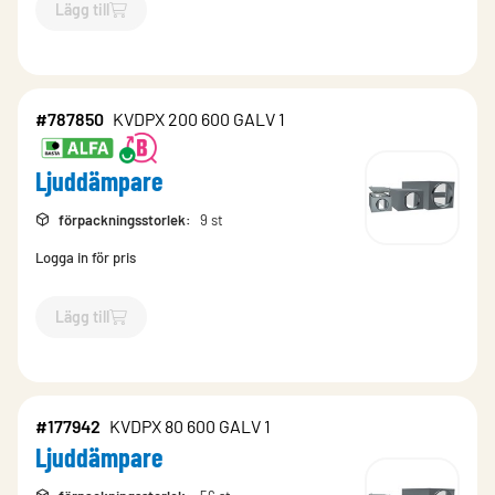
Lägg till
`$
Lägg till
$
Ljuddämpare
-$
787909
`
#787850
KVDPX 200 600 GALV 1
Ljuddämpare
förpackningsstorlek
:
9 st
Logga in för pris
Lägg till
`$
Lägg till
$
Ljuddämpare
-$
787850
`
#177942
KVDPX 80 600 GALV 1
Ljuddämpare