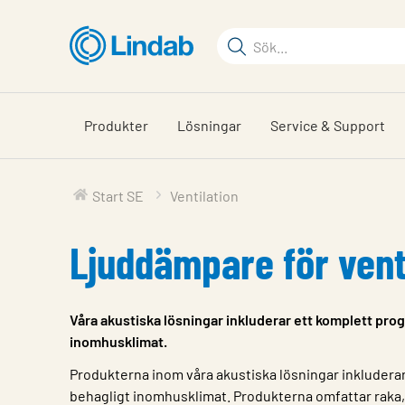
Hoppa
till
Sökord
huvudinnehållet
Sök
på
sajten
Produkter
Lösningar
Service & Support
Start SE
Ventilation
Ljuddämpare för vent
Våra akustiska lösningar inkluderar ett komplett prog
inomhusklimat.
Produkterna inom våra akustiska lösningar inkluderar
behagligt inomhusklimat. Produkterna omfattar raka,