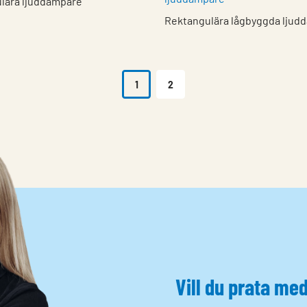
lära ljuddämpare
Rektangulära lågbyggda ljud
1
2
Vill du prata me