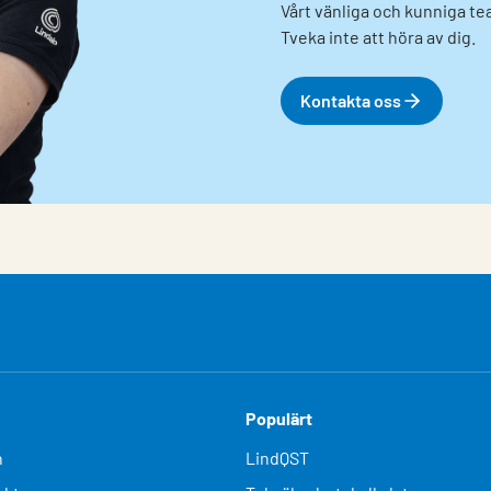
Vårt vänliga och kunniga tea
Tveka inte att höra av dig.
Kontakta oss
Populärt
n
LindQST