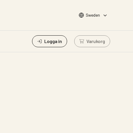
Choose languge
Sweden
Logga in
Varukorg
Logga in för att vis