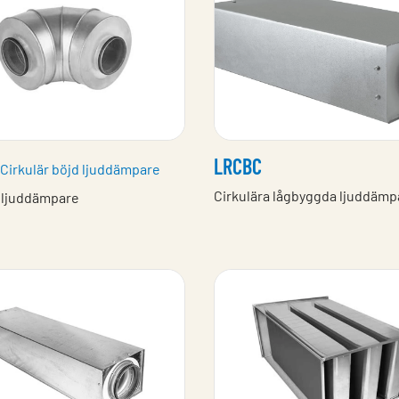
LRCBC
 Cirkulär böjd ljuddämpare
Cirkulära lågbyggda ljuddämp
a ljuddämpare