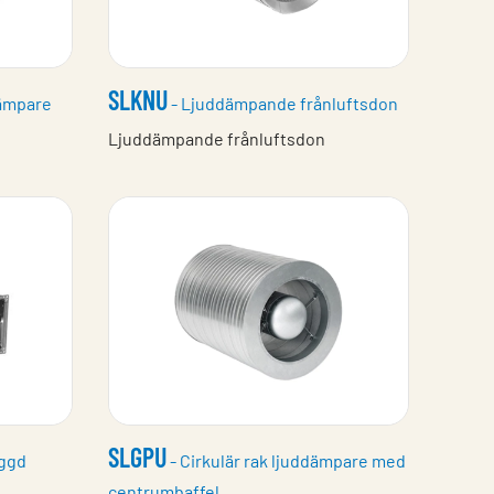
SLKNU
dämpare
- Ljuddämpande frånluftsdon
Ljuddämpande frånluftsdon
SLGPU
yggd
- Cirkulär rak ljuddämpare med
centrumbaffel