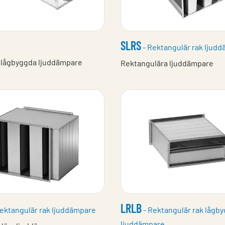
SLRS
- Rektangulär rak ljud
a lågbyggda ljuddämpare
Rektangulära ljuddämpare
LRLB
ektangulär rak ljuddämpare
- Rektangulär rak lågb
ljuddämpare