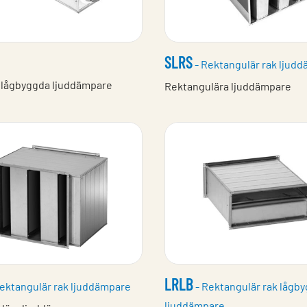
SLRS
- Rektangulär rak ljud
a lågbyggda ljuddämpare
Rektangulära ljuddämpare
LRLB
ektangulär rak ljuddämpare
- Rektangulär rak lågb
ljuddämpare