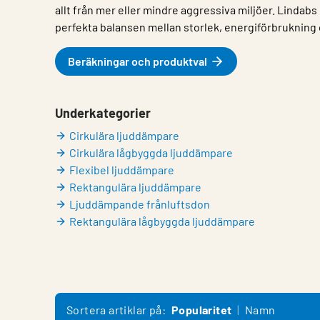
allt från mer eller mindre aggressiva miljöer. Lindab
perfekta balansen mellan storlek, energiförbrukning
Beräkningar och produktval
Underkategorier
Cirkulära ljuddämpare
Cirkulära lågbyggda ljuddämpare
Flexibel ljuddämpare
Rektangulära ljuddämpare
Ljuddämpande frånluftsdon
Rektangulära lågbyggda ljuddämpare
Sortera artiklar på:
Popularitet
Namn