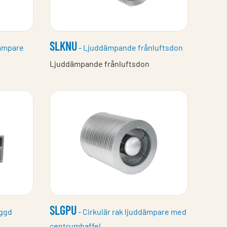
SLKNU
dämpare
- Ljuddämpande frånluftsdon
Ljuddämpande frånluftsdon
SLGPU
yggd
- Cirkulär rak ljuddämpare med
centrumbaffel