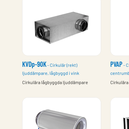
KVDp-90K
PVAP
- Cirkulär (rekt)
- C
ljuddämpare, lågbyggd i vink
centrumb
Cirkulära lågbyggda ljuddämpare
Cirkulär