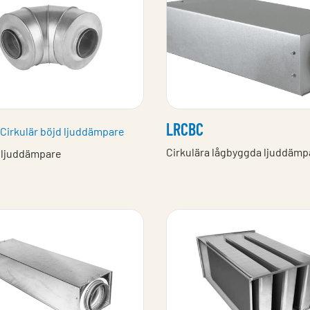
LRCBC
 Cirkulär böjd ljuddämpare
Cirkulära lågbyggda ljuddämp
a ljuddämpare