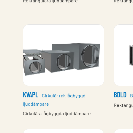
Rektangulära ljuddämpare
Rektangu
KVAPL
BDLD
- Cirkulär rak lågbyggd
- B
ljuddämpare
Rektangu
Cirkulära lågbyggda ljuddämpare