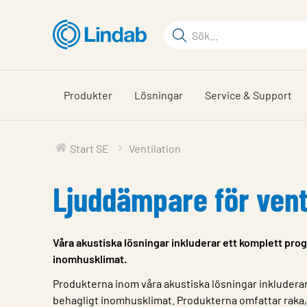
Hoppa
till
Sökord
huvudinnehållet
Sök
på
sajten
Produkter
Lösningar
Service & Support
Start SE
Ventilation
Ljuddämpare för vent
Våra akustiska lösningar inkluderar ett komplett prog
inomhusklimat.
Produkterna inom våra akustiska lösningar inkluderar
behagligt inomhusklimat. Produkterna omfattar raka,