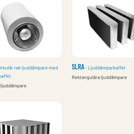
SLRA
irkulär rak ljuddämpare med
- Ljuddämparbaffel
affel
Rektangulära ljuddämpare
a ljuddämpare