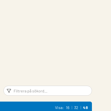
Filtreringsord
Filtrera 
Visa:
16
32
48