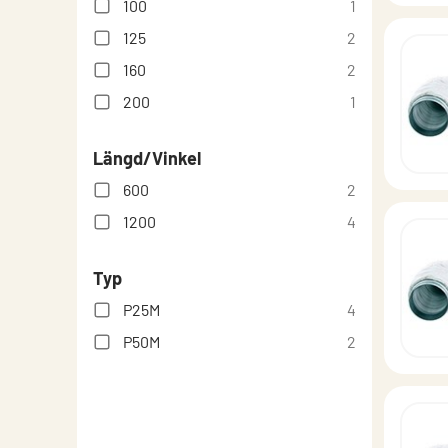
100
1
125
2
160
2
200
1
Längd/Vinkel
600
2
1200
4
Typ
P25M
4
P50M
2