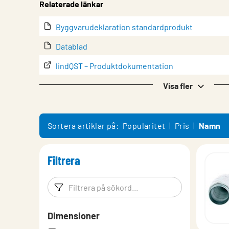
Relaterade länkar
Byggvarudeklaration standardprodukt
Datablad
lindQST – Produktdokumentation
Montering
Visa fler
Produktöversikt
Sortera artiklar på:
Popularitet
Pris
Namn
Filtrera
Filtreringsord
Filtrera p
Dimensioner