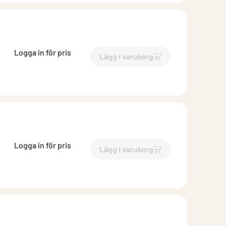
Logga in för pris
Lägg i varukorg
`$
Lägg till
$
Kondensdrasut
Logga in för pris
Lägg i varukorg
`$
Lägg till
$
Kondensdrasut