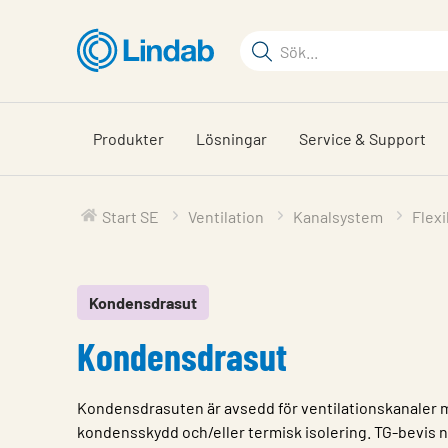
Hoppa
till
Sökord
huvudinnehållet
Sök
på
sajten
Produkter
Lösningar
Service & Support
Start SE
Ventilation
Kanalsystem
Flexi
Kondensdrasut
Kondensdrasut
Kondensdrasuten är avsedd för ventilationskanaler 
kondensskydd och/eller termisk isolering. TG-bevis n