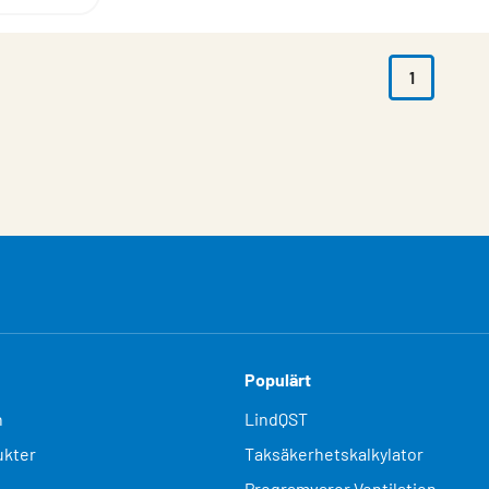
1
Populärt
n
LindQST
kter
Taksäkerhetskalkylator
Programvaror Ventilation