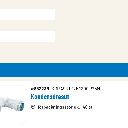
#852238
KDRASUT 125 1200 P25M
Kondensdrasut
rodukter
förpackningsstorlek
:
40 st