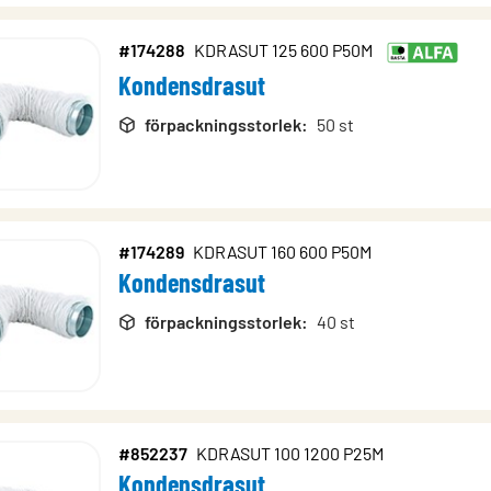
#174288
KDRASUT 125 600 P50M
Kondensdrasut
förpackningsstorlek
:
50 st
#174289
KDRASUT 160 600 P50M
Kondensdrasut
förpackningsstorlek
:
40 st
#852237
KDRASUT 100 1200 P25M
Kondensdrasut