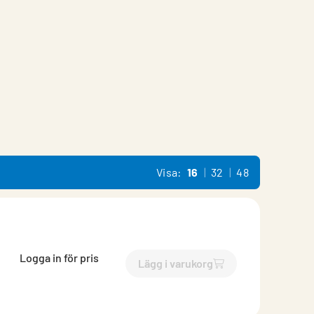
Visa:
16
32
48
Logga in för pris
Lägg i varukorg
`$
Lägg till
$
Kondensdrasut