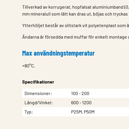
Tillverkad av korrugerat, hopfalsat aluminiumband (0,
mm mineralull som lätt kan dras ut, böjas och tryckas 
Ytterhöljet består av slitstark vit polyetenplast som ä
Ändarna är försedda med muffar för enkelt montage o
Max användningstemperatur
+80°C.
Specifikationer
Egenskap
Värde
Dimensioner
100 - 200
Längd/Vinkel
600 - 1200
Typ
P25M, P50M