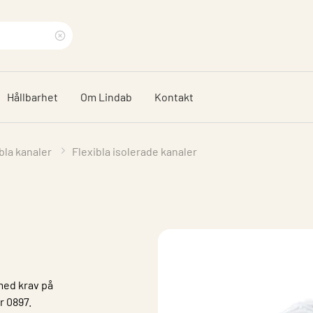
Rensa
sökfras
Hållbarhet
Om Lindab
Kontakt
bla kanaler
Flexibla isolerade kanaler
med krav på
r 0897.