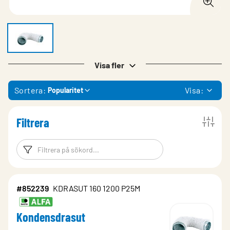
Visa fler
Sortera:
Visa:
Popularitet
Filtrera
Filtreringsord
Filtrera produk
#852239
KDRASUT 160 1200 P25M
Kondensdrasut