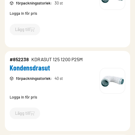
förpackningsstorlek
:
30 st
Logga in för pris
Lägg till
`$
Lägg till
$
Kondensdrasut
-$
852239
`
#852238
KDRASUT 125 1200 P25M
Kondensdrasut
förpackningsstorlek
:
40 st
Logga in för pris
Lägg till
`$
Lägg till
$
Kondensdrasut
-$
852238
`