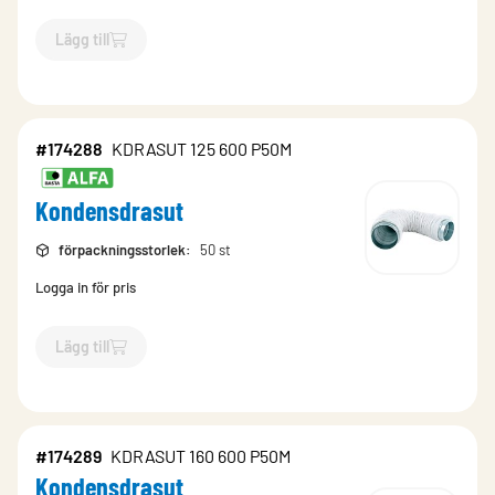
Lägg till
`$
Lägg till
$
Kondensdrasut
-$
852237
`
#174288
KDRASUT 125 600 P50M
Kondensdrasut
förpackningsstorlek
:
50 st
Logga in för pris
Lägg till
`$
Lägg till
$
Kondensdrasut
-$
174288
`
#174289
KDRASUT 160 600 P50M
Kondensdrasut