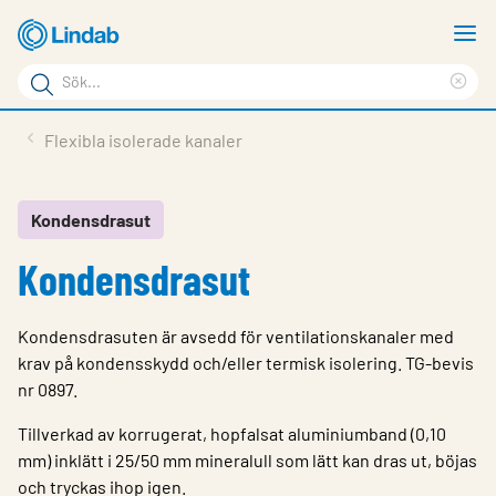
Hoppa
V
till
m
Sökord
huvudinnehållet
Ren
Sök
sök
Produkter
Flexibla isolerade kanaler
på
Lösningar
sajten
Service & Support
Kondensdrasut
Kondensdrasut
Hållbarhet
Om Lindab
Kondensdrasuten är avsedd för ventilationskanaler med
Kontakt
krav på kondensskydd och/eller termisk isolering. TG-bevis
nr 0897.
Logga in
Tillverkad av korrugerat, hopfalsat aluminiumband (0,10
Choose languge
mm) inklätt i 25/50 mm mineralull som lätt kan dras ut, böjas
Sweden
och tryckas ihop igen.