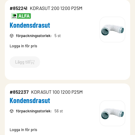
#852241
KDRASUT 200 1200 P25M
Kondensdrasut
förpackningsstorlek
:
5 st
Logga in för pris
Lägg till
`$
Lägg till
$
Kondensdrasut
-$
852241
`
#852237
KDRASUT 100 1200 P25M
Kondensdrasut
förpackningsstorlek
:
56 st
Logga in för pris