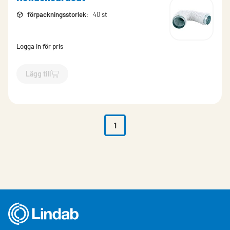
förpackningsstorlek
:
40 st
Logga in för pris
Lägg till
`$
Lägg till
$
Kondensdrasut
-$
174289
`
1