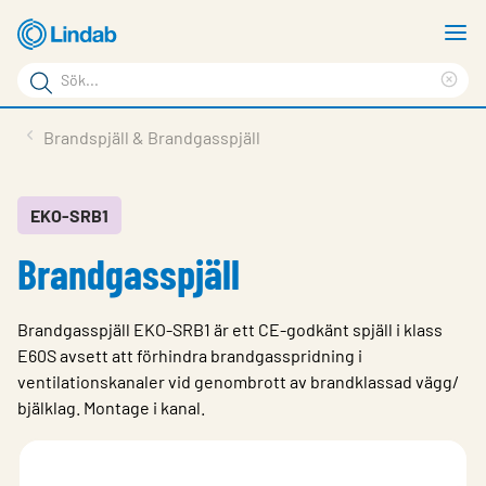
Hoppa
V
till
m
Sökord
huvudinnehållet
Ren
Sök
sök
Produkter
Brandspjäll & Brandgasspjäll
på
Lösningar
sajten
Service & Support
EKO-SRB1
Brandgasspjäll
Hållbarhet
Om Lindab
Brandgasspjäll EKO-SRB1 är ett CE-godkänt spjäll i klass
Kontakt
E60S avsett att förhindra brandgasspridning i
ventilationskanaler vid genombrott av brandklassad vägg/
Logga in
bjälklag. Montage i kanal.
Choose languge
Sweden