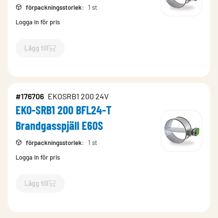
förpackningsstorlek
:
1 st
Logga in för pris
Lägg till
`$
Lägg till
$
EKO-SRB1 100 BFL24-T Brandgasspjäll E60S
-$
1
#176706
EKOSRB1 200 24V
EKO-SRB1 200 BFL24-T
Brandgasspjäll E60S
förpackningsstorlek
:
1 st
Logga in för pris
Lägg till
`$
Lägg till
$
EKO-SRB1 200 BFL24-T Brandgasspjäll E60S
-$