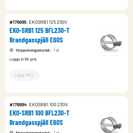
#176695
EKOSRB1 125 230V
EKO-SRB1 125 BFL230-T
Brandgasspjäll E60S
förpackningsstorlek
:
1 st
Logga in för pris
Lägg till
`$
Lägg till
$
EKO-SRB1 125 BFL230-T Brandgasspjäll E60S
-$
#176694
EKOSRB1 100 230V
EKO-SRB1 100 BFL230-T
Brandgasspjäll E60S
förpackningsstorlek
:
1 st