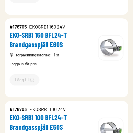
#176705
EKOSRB1 160 24V
EKO-SRB1 160 BFL24-T
Brandgasspjäll E60S
förpackningsstorlek
:
1 st
Logga in för pris
Lägg till
`$
Lägg till
$
EKO-SRB1 160 BFL24-T Brandgasspjäll E60S
-$
1
#176703
EKOSRB1 100 24V
EKO-SRB1 100 BFL24-T
Brandgasspjäll E60S