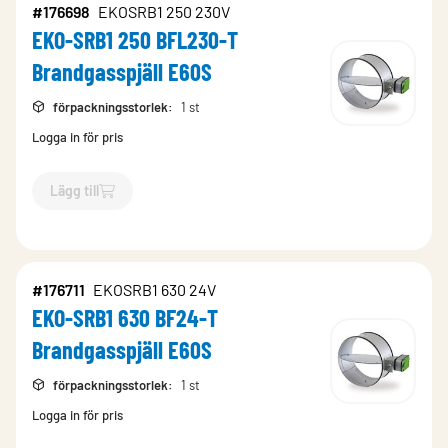
#176698
EKOSRB1 250 230V
EKO-SRB1 250 BFL230-T
Brandgasspjäll E60S
förpackningsstorlek
:
1 st
Logga in för pris
Lägg till
`$
Lägg till
$
EKO-SRB1 250 BFL230-T Brandgasspjäll E60S
-$
#176711
EKOSRB1 630 24V
EKO-SRB1 630 BF24-T
Brandgasspjäll E60S
förpackningsstorlek
:
1 st
Logga in för pris