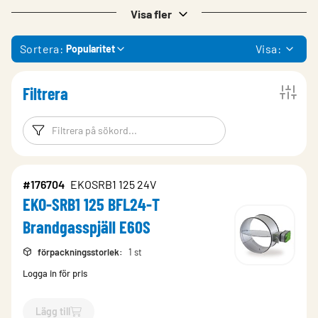
Visa fler
Sortera:
Visa:
Popularitet
Filtrera
Filtreringsord
Filtrera produk
#176704
EKOSRB1 125 24V
EKO-SRB1 125 BFL24-T
Brandgasspjäll E60S
förpackningsstorlek
:
1 st
Logga in för pris
Lägg till
`$
Lägg till
$
EKO-SRB1 125 BFL24-T Brandgasspjäll E60S
-$
1