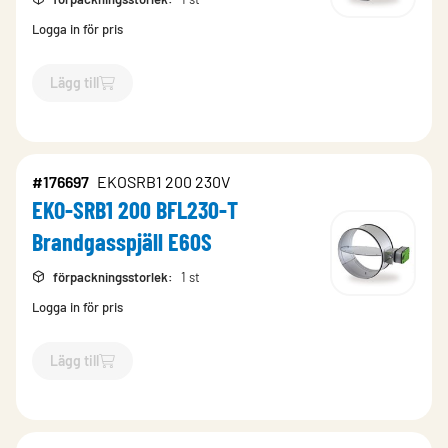
Logga in för pris
Lägg till
`$
Lägg till
$
EKO-SRB1 100 BFL230-T Brandgasspjäll E60S
-$
#176697
EKOSRB1 200 230V
EKO-SRB1 200 BFL230-T
Brandgasspjäll E60S
förpackningsstorlek
:
1 st
Logga in för pris
Lägg till
`$
Lägg till
$
EKO-SRB1 200 BFL230-T Brandgasspjäll E60S
-