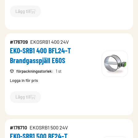
Lägg till
`$
Lägg till
$
EKO-SRB1 250 BFL24-T Brandgasspjäll E60S
-$
1
#176709
EKOSRB1 400 24V
EKO-SRB1 400 BFL24-T
Brandgasspjäll E60S
förpackningsstorlek
:
1 st
Logga in för pris
Lägg till
`$
Lägg till
$
EKO-SRB1 400 BFL24-T Brandgasspjäll E60S
-$
#176710
EKOSRB1 500 24V
EKO-SRB1 500 BF24-T