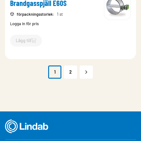
Brandgasspjäll E60S
förpackningsstorlek
:
1 st
Logga in för pris
Lägg till
`$
Lägg till
$
EKO-SRB1 315 BFL230-T Brandgasspjäll E60S
-$
1
2