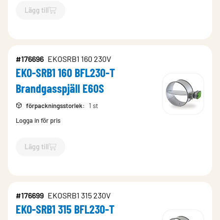
Lägg till
`$
Lägg till
$
EKO-SRB1 630 BF24-T Brandgasspjäll E60S
-$
17
#176696
EKOSRB1 160 230V
EKO-SRB1 160 BFL230-T
Brandgasspjäll E60S
förpackningsstorlek
:
1 st
Logga in för pris
Lägg till
`$
Lägg till
$
EKO-SRB1 160 BFL230-T Brandgasspjäll E60S
-$
#176699
EKOSRB1 315 230V
EKO-SRB1 315 BFL230-T