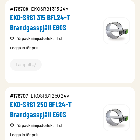
#176708
EKOSRB1 315 24V
EKO-SRB1 315 BFL24-T
Brandgasspjäll E60S
förpackningsstorlek
:
1 st
Logga in för pris
Lägg till
`$
Lägg till
$
EKO-SRB1 315 BFL24-T Brandgasspjäll E60S
-$
1
#176707
EKOSRB1 250 24V
EKO-SRB1 250 BFL24-T
Brandgasspjäll E60S
förpackningsstorlek
:
1 st
Logga in för pris