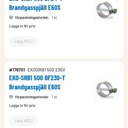
Brandgasspjäll E60S
förpackningsstorlek
:
1 st
Logga in för pris
Lägg till
`$
Lägg till
$
EKO-SRB1 500 BF24-T Brandgasspjäll E60S
-$
17
#176701
EKOSRB1 500 230V
EKO-SRB1 500 BF230-T
Brandgasspjäll E60S
förpackningsstorlek
:
1 st
Logga in för pris
Lägg till
`$
Lägg till
$
EKO-SRB1 500 BF230-T Brandgasspjäll E60S
-$
1