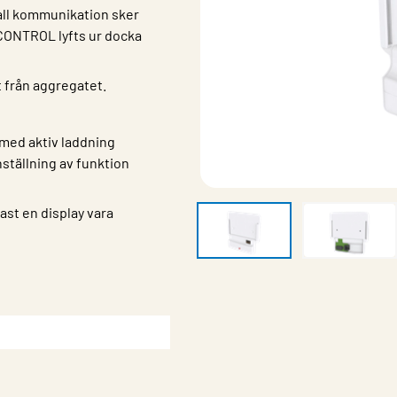
all kommunikation sker
Q CONTROL lyfts ur docka
t från aggregatet.
med aktiv laddning
ställning av funktion
st en display vara