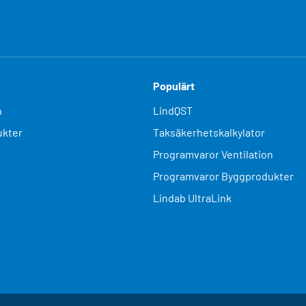
Populärt
n
LindQST
kter
Taksäkerhetskalkylator
Programvaror Ventilation
Programvaror Byggprodukter
Lindab UltraLink