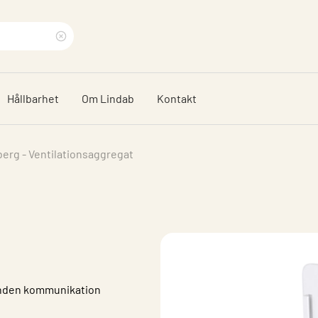
Rensa
sökfras
Hållbarhet
Om Lindab
Kontakt
erg - Ventilationsaggregat
unden kommunikation