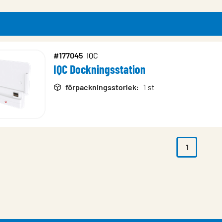
#177045
IQC
IQC Dockningsstation
rodukter
förpackningsstorlek
:
1 st
1