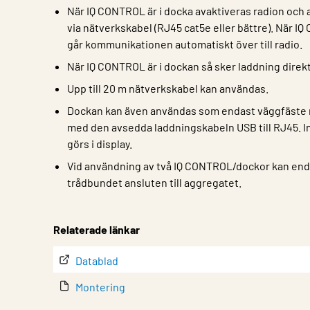
När IQ CONTROL är i docka avaktiveras radion och 
via nätverkskabel (RJ45 cat5e eller bättre). När I
går kommunikationen automatiskt över till radio.
När IQ CONTROL är i dockan så sker laddning direk
Upp till 20 m nätverkskabel kan användas.
Dockan kan även användas som endast väggfäste 
med den avsedda laddningskabeln USB till RJ45. In
görs i display.
Vid användning av två IQ CONTROL/dockor kan enda
trådbundet ansluten till aggregatet.
Egenskap
Värde
Relaterade länkar
Datablad
Montering