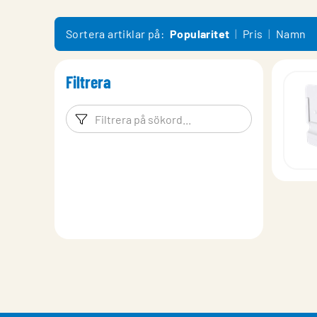
Sortera artiklar på:
Popularitet
Pris
Namn
Filtrera
Filtreringsord
Filtrera p