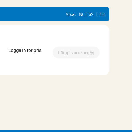
Visa:
16
32
48
Logga in för pris
Lägg i varukorg
`$
Lägg till
$
IQC Dockningss